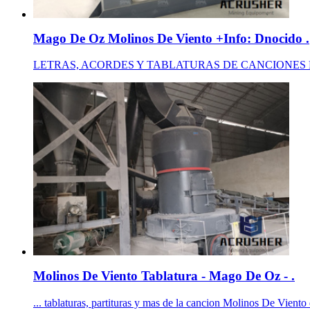
Mago De Oz Molinos De Viento +Info: Dnocido .
LETRAS, ACORDES Y TABLATURAS DE CANCIONES PARA G
Molinos De Viento Tablatura - Mago De Oz - .
... tablaturas, partituras y mas de la cancion Molinos De Vie