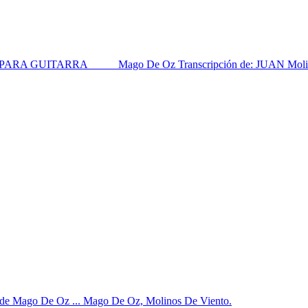
UITARRA_____ Mago De Oz Transcripción de: JUAN Molinos
nto de Mago De Oz ... Mago De Oz, Molinos De Viento.