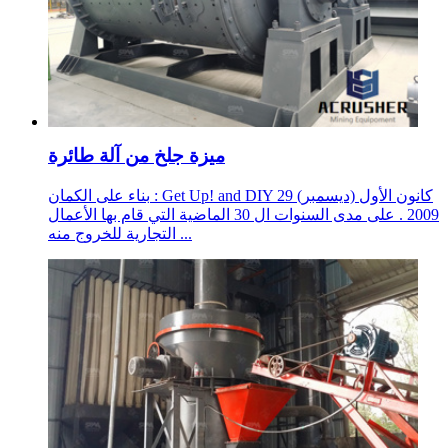
ميزة جلخ من آلة طائرة
بناء على الكمان : Get Up! and DIY 29 كانون الأول (ديسمبر)
2009 . على مدى السنوات ال 30 الماضية التي قام بها الأعمال
التجارية للخروج منه ...