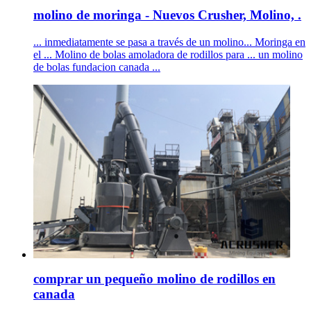
molino de moringa - Nuevos Crusher, Molino, .
... inmediatamente se pasa a través de un molino... Moringa en
el ... Molino de bolas amoladora de rodillos para ... un molino
de bolas fundacion canada ...
comprar un pequeño molino de rodillos en
canada