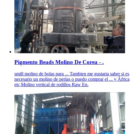
Pigmento Beads Molino De Corea - .
smill molino de bolas para ... Tambien me gustaria saber si es
necesario un molino de perlas o puedo comprar el ... y África
etc,Molino vertical de rodillos Raw En.