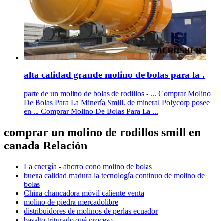
alta calidad grande molino de bolas para la .
parte de un molino de bolas de rodillos - ... Comprar Molino
De Bolas Para La Minería Smill. de mineral Polycorp posee
en ... Comprar Molino De Bolas Para La ...
comprar un molino de rodillos smill en
canada Relación
La energía - ahorro cono molino de bolas
buena calidad madura la tecnología continuo de molino de
bolas
China chancadora móvil caliente venta
molino de piedra mercadolibre
distribuidores de molinos de perlas ecuador
basalto triturado qué proceso