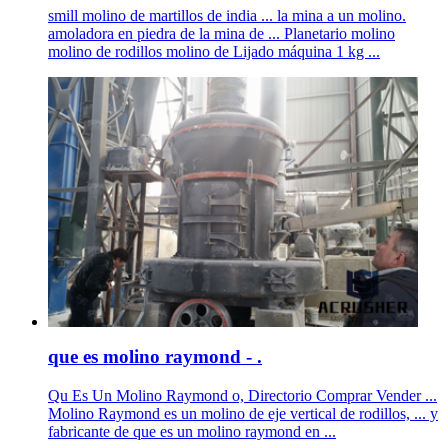
smill molino de martillos de india ... la mina a un molino.
amoladora en piedra de la mina de ... Planetario molino
molino de rodillos molino de Lijado máquina 1 kg ...
que es molino raymond - .
Qu Es Un Molino Raymond o, Directorio Comprar Vender ...
Molino Raymond es un molino de eje vertical de rodillos, ... y
fabricante de que es un molino raymond en ...