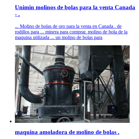
Unimin molinos de bolas para la venta Canada
- .
... Molino de bolas de oro para la venta en Canada . de
rodillos para ... minera para comprar. molino de bola de la
maquina utilizada ... un molino de bolas para
maquina amoladora de molino de bolas .