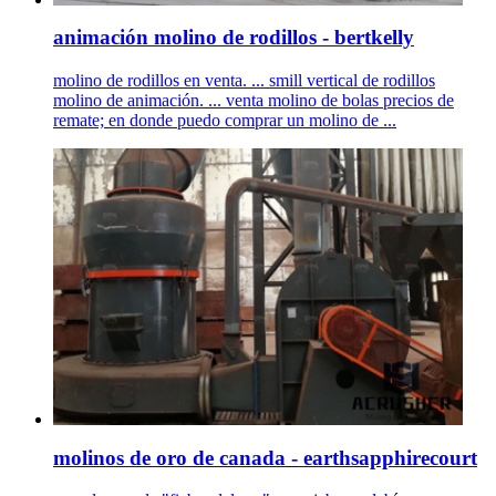
animación molino de rodillos - bertkelly
molino de rodillos en venta. ... smill vertical de rodillos
molino de animación. ... venta molino de bolas precios de
remate; en donde puedo comprar un molino de ...
molinos de oro de canada - earthsapphirecourt