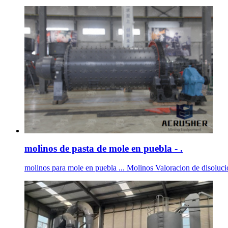
molinos de pasta de mole en puebla - .
molinos para mole en puebla ... Molinos Valoracion de disoluci