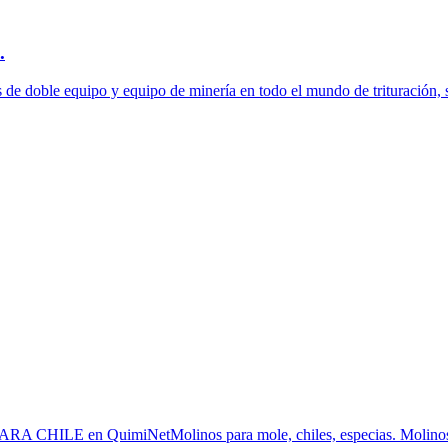
.
 de doble equipo y equipo de minería en todo el mundo de trituración, s
PARA CHILE en QuimiNetMolinos para mole, chiles, especias. Molinos 