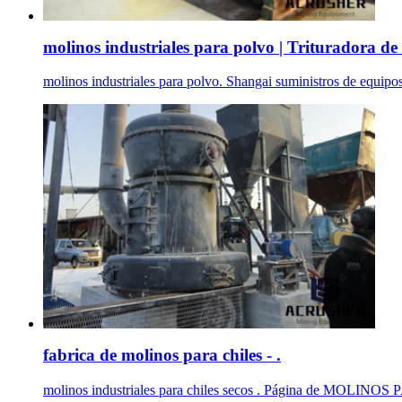
molinos industriales para polvo | Trituradora de 
molinos industriales para polvo. Shangai suministros de equipos
fabrica de molinos para chiles - .
molinos industriales para chiles secos . Página de MOLINOS 