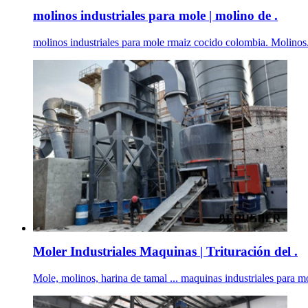
molinos industriales para mole | molino de .
molinos industriales para mole rmaiz cocido colombia. Molinos. 
Moler Industriales Maquinas | Trituración del .
Mole, molinos, harina de tamal ... maquinas industriales