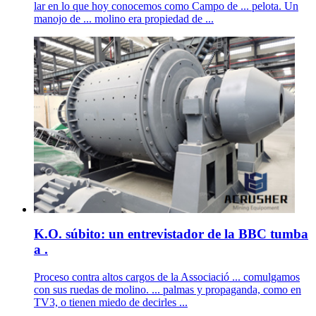
lar en lo que hoy conocemos como Campo de ... pelota. Un
manojo de ... molino era propiedad de ...
K.O. súbito: un entrevistador de la BBC tumba
a .
Proceso contra altos cargos de la Associació ... comulgamos
con sus ruedas de molino. ... palmas y propaganda, como en
TV3, o tienen miedo de decirles ...