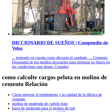
DICCIONARIO DE SUEÑOS | Compendio de
Velas
... teniendo en cuenta como discurra el combate. ... Cemento:
Dispondrá de los medios necesarios para preparar su futuro en
las condiciones que desea. Cenador:
como calculte cargos pelota en molino de
cemento Relación
Cierta mejorar el rendimiento y la calidad de la fábrica de
cemento
molino de molienda de carbón bola
barra de molienda para el molino de rod