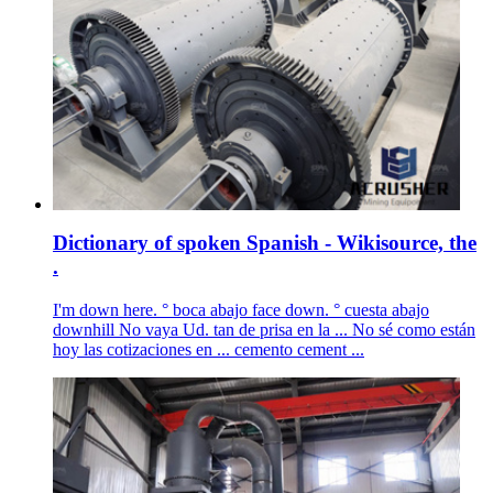
Dictionary of spoken Spanish - Wikisource, the
.
I'm down here. ° boca abajo face down. ° cuesta abajo
downhill No vaya Ud. tan de prisa en la ... No sé como están
hoy las cotizaciones en ... cemento cement ...