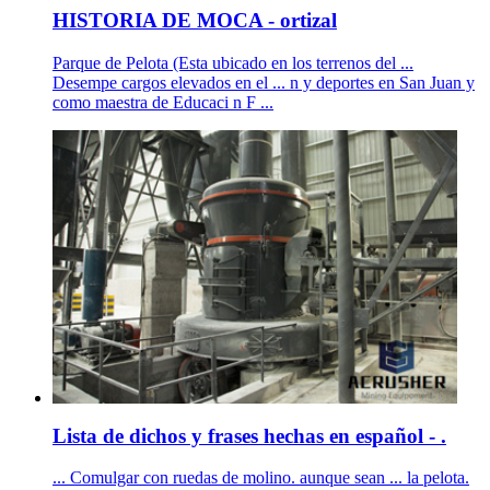
HISTORIA DE MOCA - ortizal
Parque de Pelota (Esta ubicado en los terrenos del ...
Desempe cargos elevados en el ... n y deportes en San Juan y
como maestra de Educaci n F ...
Lista de dichos y frases hechas en español - .
... Comulgar con ruedas de molino. aunque sean ... la pelota.