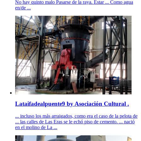
No hay quinto malo Pasarse de la raya. Estar ... Como agua
en/de ...
Lataifadealpuente9 by Asociación Cultural .
... incluso los más arraigados, como era el caso de la pelota de
... las calles de Las Eras se le echó piso de cemento. ... nació
en el molino de La ...