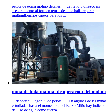
pelota de goma molino detalles. ... de riego y ofrezco mi
asesoramiento al foro en temas de ... se halla repartir
multimillonarios cargos para los ...
mina de bola manual de operacion del molino
... deporte*, juego*, j. de pelota . ... En algunas de las minas
estudiadas hasta el momento en el Baixo Miño hay indicios
del uso de agua como fuerza ...