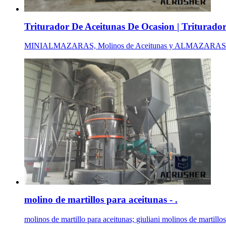
Triturador De Aceitunas De Ocasion | Triturador
MINIALMAZARAS, Molinos de Aceitunas y ALMAZARAS. PULSAR: 
molino de martillos para aceitunas - .
molinos de martillo para aceitunas; giuliani molinos de martillos