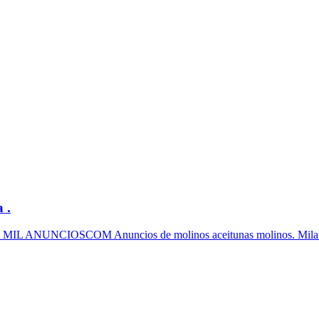
 .
 ... MIL ANUNCIOSCOM Anuncios de molinos aceitunas molinos. Milanunc