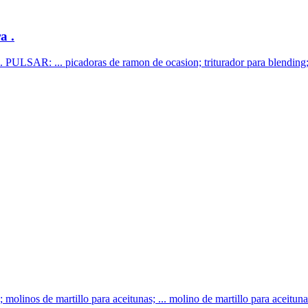
a .
... picadoras de ramon de ocasion; triturador para blending; mol
; molinos de martillo para aceitunas; ... molino de martillo para aceituna