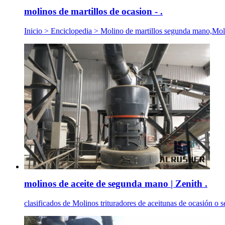
molinos de martillos de ocasion - .
Inicio > Enciclopedia > Molino de martillos segunda mano,Molino
molinos de aceite de segunda mano | Zenith .
clasificados de Molinos trituradores de aceitunas de ocasión o s