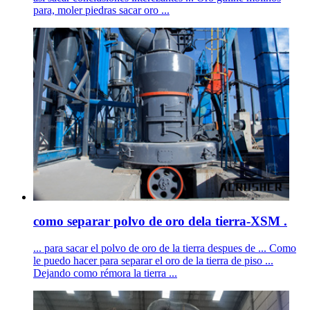
para, moler piedras sacar oro ...
como separar polvo de oro dela tierra-XSM .
... para sacar el polvo de oro de la tierra despues de ... Como
le puedo hacer para separar el oro de la tierra de piso ...
Dejando como rémora la tierra ...