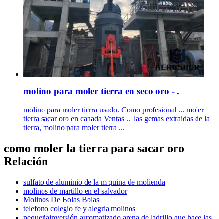
molino para moler tierra en seco oro - .
molino para moler tierra usado. Como profesional ... moler
tierra sacar oro en canada Ventas ... las gemas extraidas de la
tierra, molino para moler tierra ...
como moler la tierra para sacar oro
Relación
sulfato de aluminio de la m quina de molienda
molinos de martillo en el salvador
Molinos De Bolas Bolas
telefono colegio fe y alegria molinos
pequeñainversión automatizado arena de ladrillo que hace las