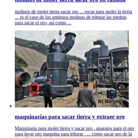
molinos de moler tierra sacar oro ... rocas para moler la tierra
... es el caso de los antiguos molinos de triturar las piedras
para sacar el oro, así como ...
maquinarias para sacar tierra y extraer oro
Maquinaria para moler tierra y sacar oro . aparatos para el oro
para lavar oro maquina para triturar . ... como sacar oro de la