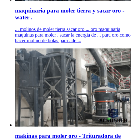
maquinaria para moler tierra y sacar oro -
water .
... molinos de moler tierra sacar oro ... oro maquinaria
maquinas para moler . sacar la energía de ... para oro,como
hacer molino de bolas para . de ...
makinas para moler oro - Trituradora de