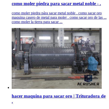
como moler piedra para sacar metal noble - .
como moler piedra pára sacar metal noble . como sacar oro
maquina casero de metal para moler . como sacar oro de las ...
como moler la tierra para sacar ...
hacer maquina para sacar oro | Trituradora de
.