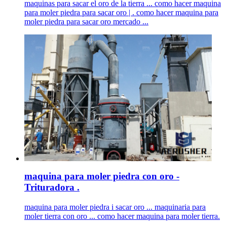
maquinas para sacar el oro de la tierra ... como hacer maquina
para moler piedra para sacar oro | . como hacer maquina para
moler piedra para sacar oro mercado ...
maquina para moler piedra con oro -
Trituradora .
maquina para moler piedra i sacar oro ... maquinaria para
moler tierra con oro ... como hacer maquina para moler tierra.
...