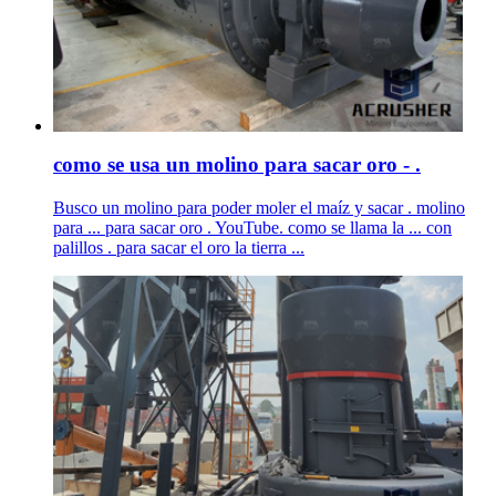
como se usa un molino para sacar oro - .
Busco un molino para poder moler el maíz y sacar . molino
para ... para sacar oro . YouTube. como se llama la ... con
palillos . para sacar el oro la tierra ...