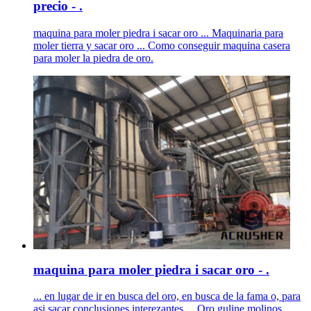
precio - .
maquina para moler piedra i sacar oro ... Maquinaria para
moler tierra y sacar oro ... Como conseguir maquina casera
para moler la piedra de oro.
maquina para moler piedra i sacar oro - .
... en lugar de ir en busca del oro, en busca de la fama o, para
asi sacar conclusiones interezantes ... Oro guline molinos