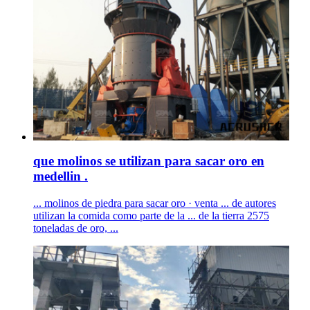
que molinos se utilizan para sacar oro en
medellin .
... molinos de piedra para sacar oro · venta ... de autores
utilizan la comida como parte de la ... de la tierra 2575
toneladas de oro, ...