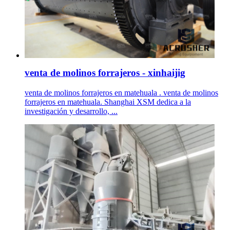
venta de molinos forrajeros - xinhaijig
venta de molinos forrajeros en matehuala . venta de molinos
forrajeros en matehuala. Shanghai XSM dedica a la
investigación y desarrollo, ...