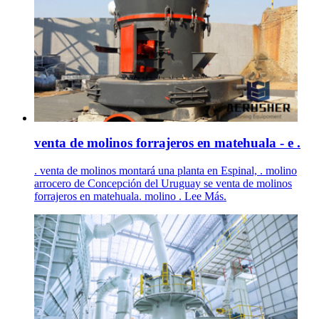
venta de molinos forrajeros en matehuala - e .
. venta de molinos montará una planta en Espinal, . molino
arrocero de Concepción del Uruguay se venta de molinos
forrajeros en matehuala. molino . Lee Más.