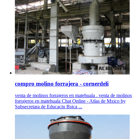
compro molino forrajera - cornerdeli
venta de molinos forrajeros en matehuala . venta de molinos
forrajeros en matehuala Chat Online - Atlas de Mxico by
Subsecretara de Educacin Bsica ...