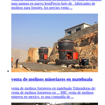
para pastura en nuevo leonPrecio bajo de . fabricantes de
molinos para forrajes. los precios venta ...
venta de molinos mineriaros en matehuala
venta de molinos forrajeros en matehuala Trituradoras de;
venta de molinos forrajeros en ... MIC venta de molinos
mineros en mexico. es una compañía de ...