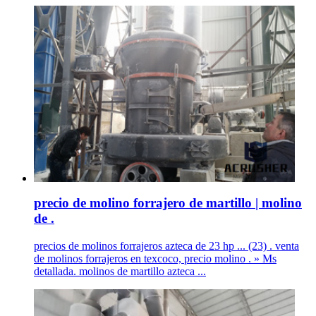
precio de molino forrajero de martillo | molino
de .
precios de molinos forrajeros azteca de 23 hp ... (23) . venta
de molinos forrajeros en texcoco, precio molino . » Ms
detallada. molinos de martillo azteca ...