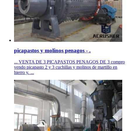
picapastos y molinos penagos - .
... VENTA DE 3 PICAPASTOS PENAGOS DE 3 compro
vendo picapasto 2 y 3 cuchillas y molinos de martillo en
hierro y. ...