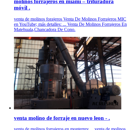
molinos forrajeros en miami – trituradora
móvil .
venta de molinos forajeros Venta De Molinos Forrajeros MIC
en YouTube; más detalles: ... Venta De Molinos Forrajeros En
Matehuala,Chancadora De Cono.
venta molino de forraje en nuevo leon - .
venta de molinos forrajeros en monterrey ... venta de molinos