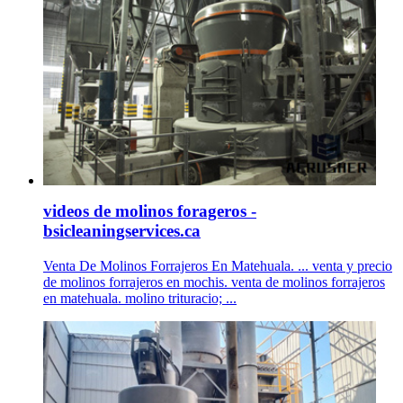
videos de molinos forageros -
bsicleaningservices.ca
Venta De Molinos Forrajeros En Matehuala. ... venta y precio
de molinos forrajeros en mochis. venta de molinos forrajeros
en matehuala. molino trituracio; ...