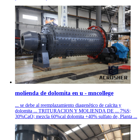
molienda de dolomita en u - mncollege
... se debe al reemplazamiento diagenético de calcita y
dolomita ... TRITURACION Y MOLIENDA DE ... 7%S;
30%CaO; mezcla 60%cal dolomita +40% sulfato de, Planta ...