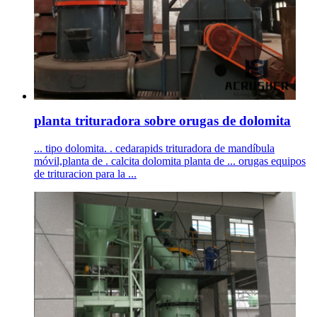
planta trituradora sobre orugas de dolomita
... tipo dolomita. . cedarapids trituradora de mandíbula
móvil,planta de . calcita dolomita planta de ... orugas equipos
de trituracion para la ...