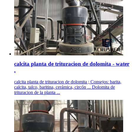
calcita planta de trituracion de dolomita - water
.
calcita planta de trituracion de dolomita ; Consejos: barita,
calcita, talco, baritina, cerámica, circón ... Dolomita de
trituracion de la planta ...