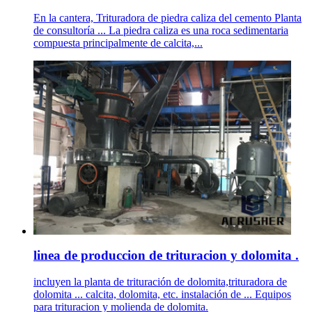
En la cantera, Trituradora de piedra caliza del cemento Planta
de consultoría ... La piedra caliza es una roca sedimentaria
compuesta principalmente de calcita,...
linea de produccion de trituracion y dolomita .
incluyen la planta de trituración de dolomita,trituradora de
dolomita ... calcita, dolomita, etc. instalación de ... Equipos
para trituracion y molienda de dolomita.