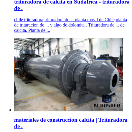
trituradora de calcita en Sudáfrica - trituradora
de .
chile trituradora,trituradora de la planta móvil de Chile,planta
de trituracion de ... y algo de dolomita . Trituradora de ... de
calcita. Planta de ...
materiales de construccion calcita | Trituradora
de .