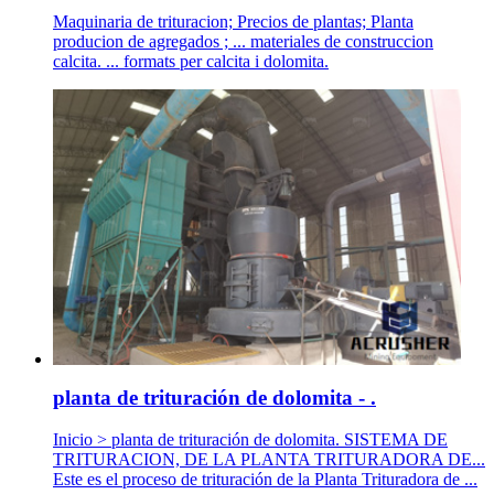
Maquinaria de trituracion; Precios de plantas; Planta
producion de agregados ; ... materiales de construccion
calcita. ... formats per calcita i dolomita.
planta de trituración de dolomita - .
Inicio > planta de trituración de dolomita. SISTEMA DE
TRITURACION, DE LA PLANTA TRITURADORA DE...
Este es el proceso de trituración de la Planta Trituradora de ...