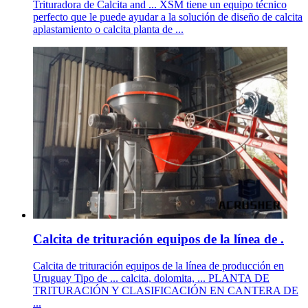
Trituradora de Calcita and ... XSM tiene un equipo técnico
perfecto que le puede ayudar a la solución de diseño de calcita
aplastamiento o calcita planta de ...
Calcita de trituración equipos de la línea de .
Calcita de trituración equipos de la línea de producción en
Uruguay Tipo de ... calcita, dolomita, ... PLANTA DE
TRITURACIÓN Y CLASIFICACIÓN EN CANTERA DE
...