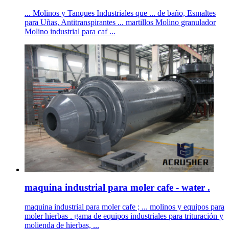
... Molinos y Tanques Industriales que ... de baño, Esmaltes
para Uñas, Antitranspirantes ... martillos Molino granulador
Molino industrial para caf ...
maquina industrial para moler cafe - water .
maquina industrial para moler cafe ; ... molinos y equipos para
moler hierbas . gama de equipos industriales para trituración y
molienda de hierbas, ...