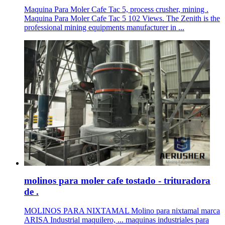
Maquina Para Moler Cafe Tac 5, process crusher, mining .
Maquina Para Moler Cafe Tac 5 102 Views. The Zenith is the
professional mining equipments manufacturer in ...
molinos para moler cafe tostado - trituradora
de .
MOLINOS PARA NIXTAMAL Molino para nixtamal marca
ARISA Industrial maquilero, ... maquinas industriales para