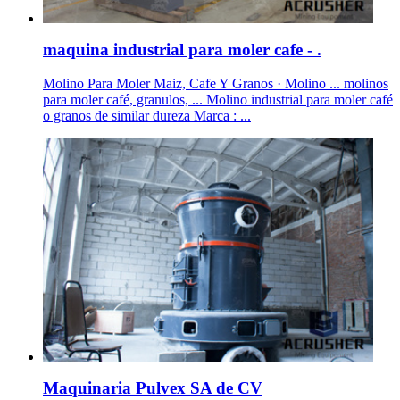
maquina industrial para moler cafe - .
Molino Para Moler Maiz, Cafe Y Granos · Molino ... molinos
para moler café, granulos, ... Molino industrial para moler café
o granos de similar dureza Marca : ...
Maquinaria Pulvex SA de CV