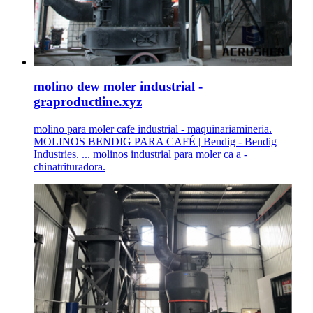
molino dew moler industrial -
graproductline.xyz
molino para moler cafe industrial - maquinariamineria.
MOLINOS BENDIG PARA CAFÉ | Bendig - Bendig
Industries. ... molinos industrial para moler ca a -
chinatrituradora.