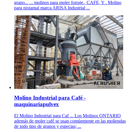
grano... ... molinos para moler forraje., CAFE, Y . Molino
para nixtamal marca ARISA Industrial ...
Molino Industrial para Café -
maquinariapulvex
El Molino Industrial para Caf ... Los Molinos ONTARIO
además de moler café se usan comúnmente en las moliendas
de todo tipo de granos y especias; ...