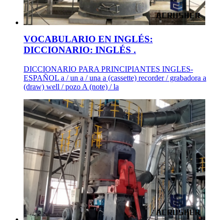
VOCABULARIO EN INGLÉS:
DICCIONARIO: INGLÉS .
DICCIONARIO PARA PRINCIPIANTES INGLES-
ESPAÑOL a / un a / una a (cassette) recorder / grabadora a
(draw) well / pozo A (note) / la