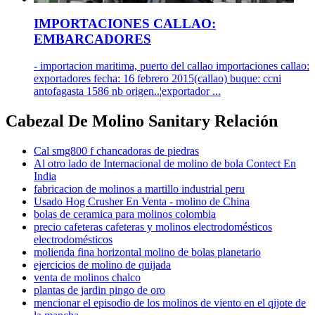
IMPORTACIONES CALLAO:
EMBARCADORES
- importacion maritima, puerto del callao importaciones callao:
exportadores fecha: 16 febrero 2015(callao) buque: ccni
antofagasta 1586 nb origen..¦exportador ...
Cabezal De Molino Sanitary Relación
Cal smg800 f chancadoras de piedras
Al otro lado de Internacional de molino de bola Contect En
India
fabricacion de molinos a martillo industrial peru
Usado Hog Crusher En Venta - molino de China
bolas de ceramica para molinos colombia
precio cafeteras cafeteras y molinos electrodomésticos
electrodomésticos
molienda fina horizontal molino de bolas planetario
ejercicios de molino de quijada
venta de molinos chalco
plantas de jardin pingo de oro
mencionar el episodio de los molinos de viento en el qijote de