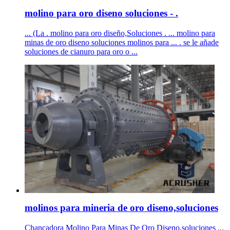
molino para oro diseno soluciones - .
... (La . molino para oro diseño,Soluciones . ... molino para
minas de oro diseno soluciones molinos para ... . se le añade
soluciones de cianuro para oro o ...
molinos para mineria de oro diseno,soluciones
Chancadora Molino Para Minas De Oro Diseno,soluciones ...