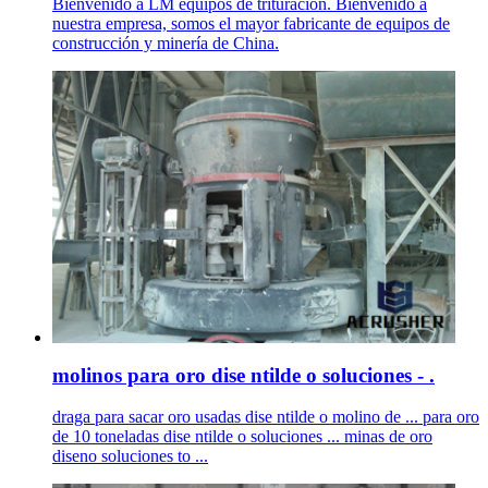
Bienvenido a LM equipos de trituración. Bienvenido a
nuestra empresa, somos el mayor fabricante de equipos de
construcción y minería de China.
molinos para oro dise ntilde o soluciones - .
draga para sacar oro usadas dise ntilde o molino de ... para oro
de 10 toneladas dise ntilde o soluciones ... minas de oro
diseno soluciones to ...