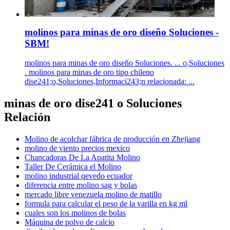
molinos para minas de oro diseño Soluciones -
SBM!
molinos para minas de oro diseño Soluciones. ... o,Soluciones
. molinos para minas de oro tipo chileno
dise241;o,Soluciones,Informaci243;n relacionada: ...
minas de oro dise241 o Soluciones
Relación
Molino de acolchar fábrica de producción en Zhejiang
molino de viento precios mexico
Chancadoras De La Apatita Molino
Taller De Cerámica el Molino
molino industrial qevedo ecuador
diferencia entre molino sag y bolas
mercado libre venezuela molino de matillo
formula para calcular el peso de la varilla en kg ml
cuales son los molinos de bolas
Máquina de polvo de calcio