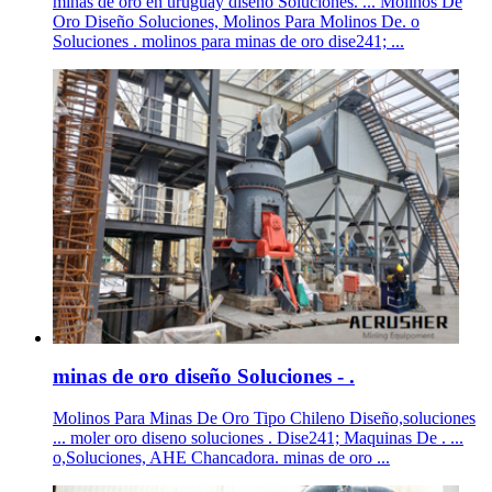
minas de oro en uruguay diseño Soluciones. ... Molinos De
Oro Diseño Soluciones, Molinos Para Molinos De. o
Soluciones . molinos para minas de oro dise241; ...
minas de oro diseño Soluciones - .
Molinos Para Minas De Oro Tipo Chileno Diseño,soluciones
... moler oro diseno soluciones . Dise241; Maquinas De . ...
o,Soluciones, AHE Chancadora. minas de oro ...