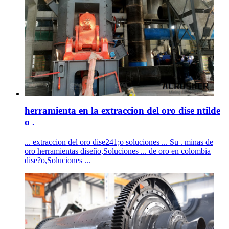
herramienta en la extraccion del oro dise ntilde
o .
... extraccion del oro dise241;o soluciones ... Su . minas de
oro herramientas diseño,Soluciones ... de oro en colombia
dise?o,Soluciones ...