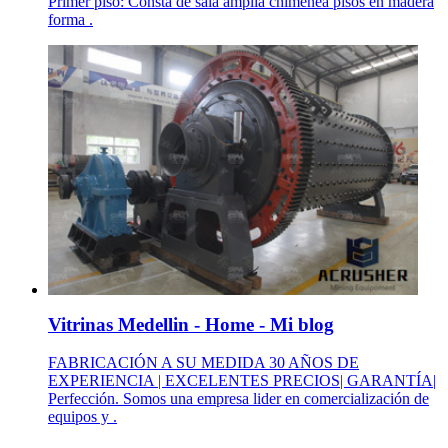
Primer piso: Consta de sala amplia chimenea pisos en madera
forma .
Vitrinas Medellin - Home - Mi blog
FABRICACIÓN A SU MEDIDA 30 AÑOS DE
EXPERIENCIA | EXCELENTES PRECIOS| GARANTÍA|
Perfección. Somos una empresa lider en comercialización de
equipos y .