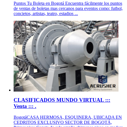
Puntos Tu Boleta en Bogotá Encuentra fácilmente los puntos
de ventas de boletas mas cercanos para eventos como: futbol,
concietos, artistas, teatro, estadios ...
CLASIFICADOS MUNDO VIRTUAL :::
Venta ::: .
BogotáCASA HERMOSA, ESQUINERA, UBICADA EN
CEDRITOS EXCLUSIVO SECTOR DE BOGOTÁ,