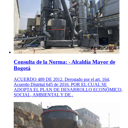
Consulta de la Norma: - Alcaldía Mayor de
Bogotá
ACUERDO 489 DE 2012. Derogado por el art. 164,
Acuerdo Distrital 645 de 2016. POR EL CUAL SE
ADOPTA EL PLAN DE DESARROLLO ECONÓMICO,
SOCIAL, AMBIENTAL Y DE .