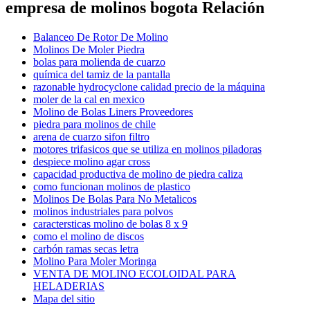
empresa de molinos bogota Relación
Balanceo De Rotor De Molino
Molinos De Moler Piedra
bolas para molienda de cuarzo
química del tamiz de la pantalla
razonable hydrocyclone calidad precio de la máquina
moler de la cal en mexico
Molino de Bolas Liners Proveedores
piedra para molinos de chile
arena de cuarzo sifon filtro
motores trifasicos que se utiliza en molinos piladoras
despiece molino agar cross
capacidad productiva de molino de piedra caliza
como funcionan molinos de plastico
Molinos De Bolas Para No Metalicos
molinos industriales para polvos
caractersticas molino de bolas 8 x 9
como el molino de discos
carbón ramas secas letra
Molino Para Moler Moringa
VENTA DE MOLINO ECOLOIDAL PARA
HELADERIAS
Mapa del sitio