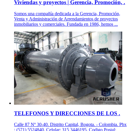
Viviendas y proyectos | Gerencia, Promoción, .
Somos una compañía dedicada a la Gerencia, Promoción,
Venta y Administración de Arrendamientos de proyectos
inmobiliarios y comerciales. Fundada en 1986, hemos ...
TELEFONOS Y DIRECCIONES DE LOS .
Calle 87 Nº 30-40. Distrito Capital, Bogota. - Colombia. Pbx
: (571) 5524840. Celular: 315 3446195. Codigo Postal: