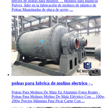
precios de poleas para molinos. ... Molinos para plásticos
Pulvex, líder en la fabricación de molinos de plástico de
Poleas Maquinadas de placa de acero, ...
poleas para fabrica de molino electrico - .
Poleas Para Molinos De Maiz En Aluminio Fotos Reales ·
Poleas Para Molinos Molino De Maíz Eléctrico Con ... 100w,
200w Precios Máquina Para Picar Carne Con ...