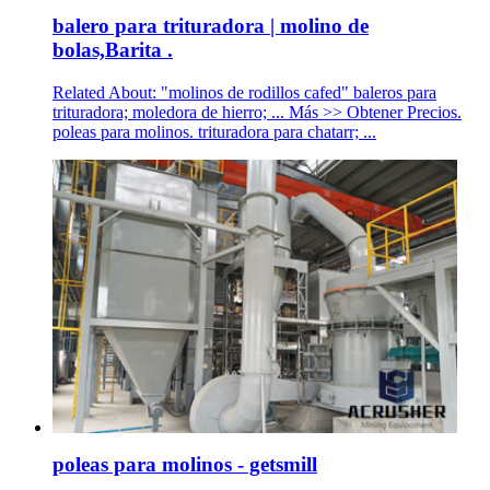
balero para trituradora | molino de
bolas,Barita .
Related About: "molinos de rodillos cafed" baleros para
trituradora; moledora de hierro; ... Más >> Obtener Precios.
poleas para molinos. trituradora para chatarr; ...
poleas para molinos - getsmill