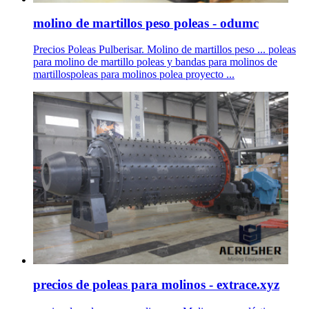
molino de martillos peso poleas - odumc
Precios Poleas Pulberisar. Molino de martillos peso ... poleas
para molino de martillo poleas y bandas para molinos de
martillospoleas para molinos polea proyecto ...
precios de poleas para molinos - extrace.xyz