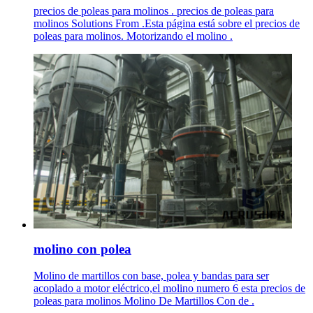
precios de poleas para molinos . precios de poleas para
molinos Solutions From .Esta página está sobre el precios de
poleas para molinos. Motorizando el molino .
molino con polea
Molino de martillos con base, polea y bandas para ser
acoplado a motor eléctrico,el molino numero 6 esta precios de
poleas para molinos Molino De Martillos Con de .