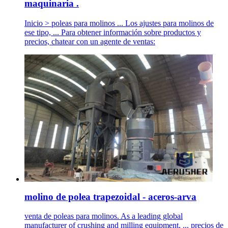
maquinaria .
Inicio > poleas para molinos ... Los ajustes para molinos de
ese tipo, ... Para obtener información sobre productos y
precios, chatear con un agente de ventas:
molino de polea trapezoidal - aceros-arva
venta de poleas para molinos. As a leading global
manufacturer of crushing and milling equipment, ... precios de