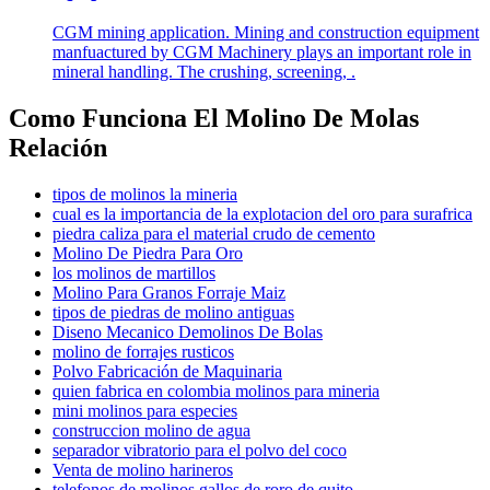
CGM mining application. Mining and construction equipment
manfuactured by CGM Machinery plays an important role in
mineral handling. The crushing, screening, .
Como Funciona El Molino De Molas
Relación
tipos de molinos la mineria
cual es la importancia de la explotacion del oro para surafrica
piedra caliza para el material crudo de cemento
Molino De Piedra Para Oro
los molinos de martillos
Molino Para Granos Forraje Maiz
tipos de piedras de molino antiguas
Diseno Mecanico Demolinos De Bolas
molino de forrajes rusticos
Polvo Fabricación de Maquinaria
quien fabrica en colombia molinos para mineria
mini molinos para especies
construccion molino de agua
separador vibratorio para el polvo del coco
Venta de molino harineros
telefonos de molinos gallos de roro de quito