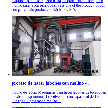
maquinas para hacer jabon barra, maquinas para hacer jabon
molino para jabon para que sirve is one of the products of our
company main products sold,it is not. Más ...
proceso de hacer jabones con molino - .
molino de jabon. Maquinaria para hacer jabones de tocador en
mexico. nbsp rnrnrnrn1 revolvedora con capacidad de 120
kilos por ... para jabon molino ...