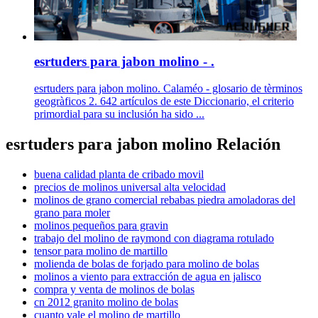
esrtuders para jabon molino - .
esrtuders para jabon molino. Calaméo - glosario de tèrminos
geogràficos 2. 642 artículos de este Diccionario, el criterio
primordial para su inclusión ha sido ...
esrtuders para jabon molino Relación
buena calidad planta de cribado movil
precios de molinos universal alta velocidad
molinos de grano comercial rebabas piedra amoladoras del
grano para moler
molinos pequeños para gravin
trabajo del molino de raymond con diagrama rotulado
tensor para molino de martillo
molienda de bolas de forjado para molino de bolas
molinos a viento para extracción de agua en jalisco
compra y venta de molinos de bolas
cn 2012 granito molino de bolas
cuanto vale el molino de martillo