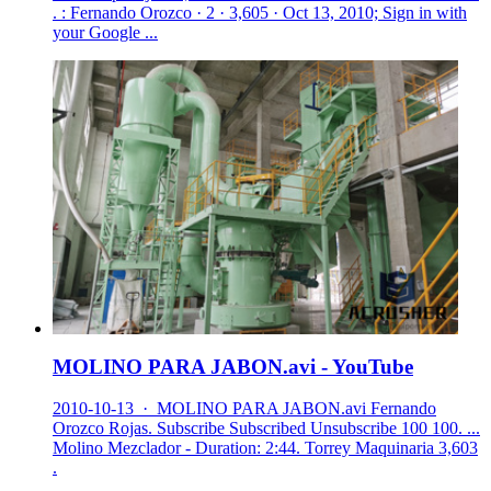
. : Fernando Orozco · 2 · 3,605 · Oct 13, 2010; Sign in with
your Google ...
MOLINO PARA JABON.avi - YouTube
2010-10-13 · MOLINO PARA JABON.avi Fernando
Orozco Rojas. Subscribe Subscribed Unsubscribe 100 100. ...
Molino Mezclador - Duration: 2:44. Torrey Maquinaria 3,603
.