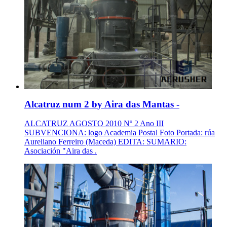
Alcatruz num 2 by Aira das Mantas -
ALCATRUZ AGOSTO 2010 Nº 2 Ano III
SUBVENCIONA: logo Academia Postal Foto Portada: rúa
Aureliano Ferreiro (Maceda) EDITA: SUMARIO:
Asociación "Aira das .