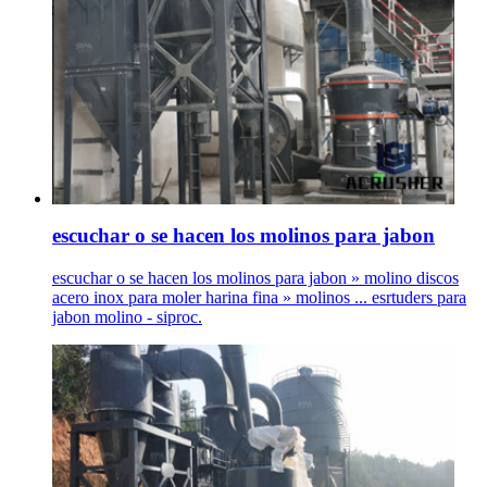
escuchar o se hacen los molinos para jabon
escuchar o se hacen los molinos para jabon » molino discos
acero inox para moler harina fina » molinos ... esrtuders para
jabon molino - siproc.