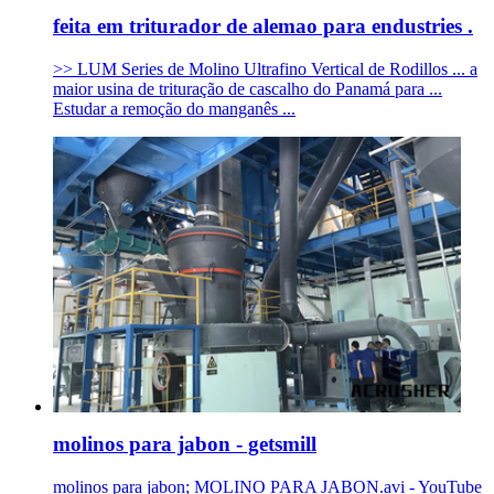
feita em triturador de alemao para endustries .
>> LUM Series de Molino Ultrafino Vertical de Rodillos ... a
maior usina de trituração de cascalho do Panamá para ...
Estudar a remoção do manganês ...
molinos para jabon - getsmill
molinos para jabon; MOLINO PARA JABON.avi - YouTube