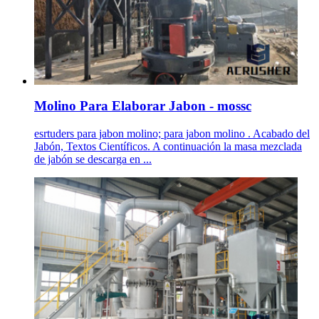
Molino Para Elaborar Jabon - mossc
esrtuders para jabon molino; para jabon molino . Acabado del
Jabón, Textos Científicos. A continuación la masa mezclada
de jabón se descarga en ...