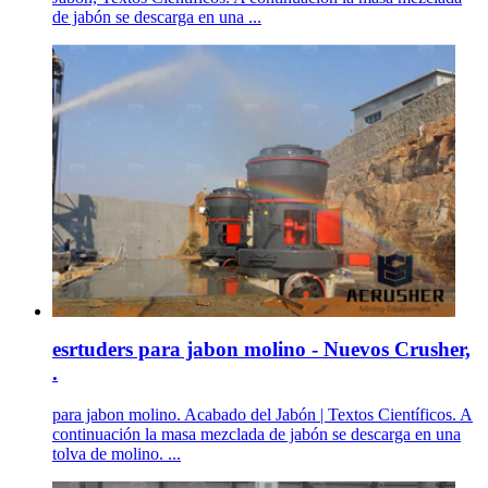
de jabón se descarga en una ...
esrtuders para jabon molino - Nuevos Crusher,
.
para jabon molino. Acabado del Jabón | Textos Científicos. A
continuación la masa mezclada de jabón se descarga en una
tolva de molino. ...