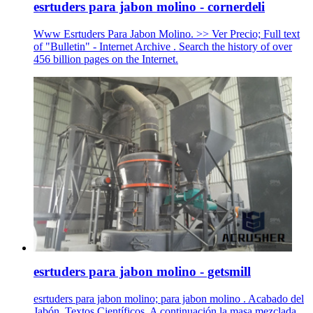
esrtuders para jabon molino - cornerdeli
Www Esrtuders Para Jabon Molino. >> Ver Precio; Full text
of "Bulletin" - Internet Archive . Search the history of over
456 billion pages on the Internet.
esrtuders para jabon molino - getsmill
esrtuders para jabon molino; para jabon molino . Acabado del
Jabón, Textos Científicos. A continuación la masa mezclada