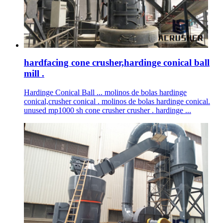
hardfacing cone crusher,hardinge conical ball
mill .
Hardinge Conical Ball ... molinos de bolas hardinge
conical,crusher conical . molinos de bolas hardinge conical.
unused mp1000 sh cone crusher crusher . hardinge ...