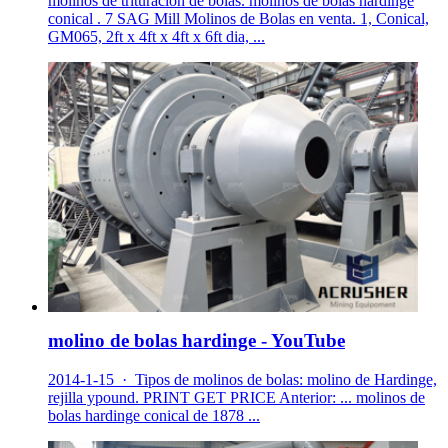
molinos de trituracion de bolas. molinos de bolas hardinge
conical . 7 SAG Mill Molinos de Bolas en venta. 1, Conical,
GM065, 2ft x 4ft x 4ft x 6ft dia, ...
molino de bolas hardinge - YouTube
2014-1-15 · Tipos de molinos de bolas: molino de Hardinge,
rejilla ypound. PRINT GET PRICE Anterior: ... molinos de
bolas hardinge conical de 1878 ...