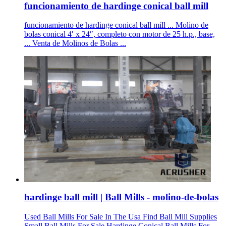
funcionamiento de hardinge conical ball mill
funcionamiento de hardinge conical ball mill ... Molino de
bolas conical 4′ x 24″, completo con motor de 25 h.p., base,
... Venta de Molinos de Bolas ...
hardinge ball mill | Ball Mills - molino-de-bolas
Used Ball Mills For Sale In The Usa Find Ball Mill Supplies
Small Ball Mills For Sale Hardinge Conical Ball Mills For