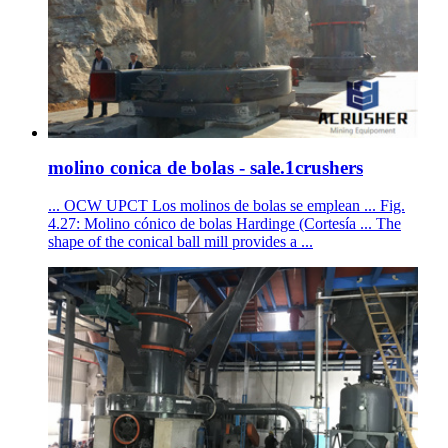
molino conica de bolas - sale.1crushers
... OCW UPCT Los molinos de bolas se emplean ... Fig.
4.27: Molino cónico de bolas Hardinge (Cortesía ... The
shape of the conical ball mill provides a ...