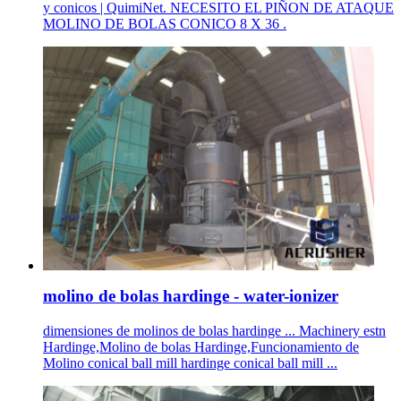
y conicos | QuimiNet. NECESITO EL PIÑON DE ATAQUE
MOLINO DE BOLAS CONICO 8 X 36 .
molino de bolas hardinge - water-ionizer
dimensiones de molinos de bolas hardinge ... Machinery estn
Hardinge,Molino de bolas Hardinge,Funcionamiento de
Molino conical ball mill hardinge conical ball mill ...