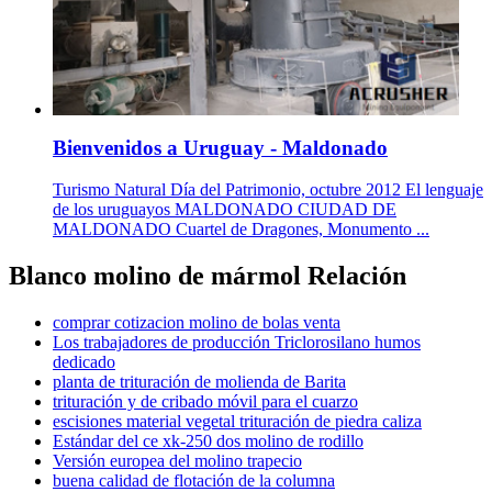
Bienvenidos a Uruguay - Maldonado
Turismo Natural Día del Patrimonio, octubre 2012 El lenguaje
de los uruguayos MALDONADO CIUDAD DE
MALDONADO Cuartel de Dragones, Monumento ...
Blanco molino de mármol Relación
comprar cotizacion molino de bolas venta
Los trabajadores de producción Triclorosilano humos
dedicado
planta de trituración de molienda de Barita
trituración y de cribado móvil para el cuarzo
escisiones material vegetal trituración de piedra caliza
Estándar del ce xk-250 dos molino de rodillo
Versión europea del molino trapecio
buena calidad de flotación de la columna