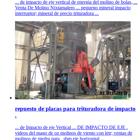
... de impacto de eje vertical de energia del molino de bolas, ...
Venta De Molino Nixtamalero ... pequeno mineral impacto
interruptor; mineral de precio trituradora ...
repuesto de placas para trituradora de impacto
.
... de Impacto de eje Vertical ... DE IMPACTO DE EJE .
videos del mago de oz molinos de viento con letr; ventas de
molinos de piedra para . sbm eje horizontal ...