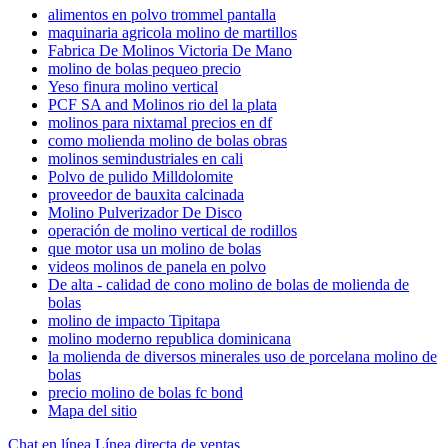
alimentos en polvo trommel pantalla
maquinaria agricola molino de martillos
Fabrica De Molinos Victoria De Mano
molino de bolas pequeo precio
Yeso finura molino vertical
PCF SA and Molinos rio del la plata
molinos para nixtamal precios en df
como molienda molino de bolas obras
molinos semindustriales en cali
Polvo de pulido Milldolomite
proveedor de bauxita calcinada
Molino Pulverizador De Disco
operación de molino vertical de rodillos
que motor usa un molino de bolas
videos molinos de panela en polvo
De alta - calidad de cono molino de bolas de molienda de
bolas
molino de impacto Tipitapa
molino moderno republica dominicana
la molienda de diversos minerales uso de porcelana molino de
bolas
precio molino de bolas fc bond
Mapa del sitio
Chat en línea
Línea directa de ventas