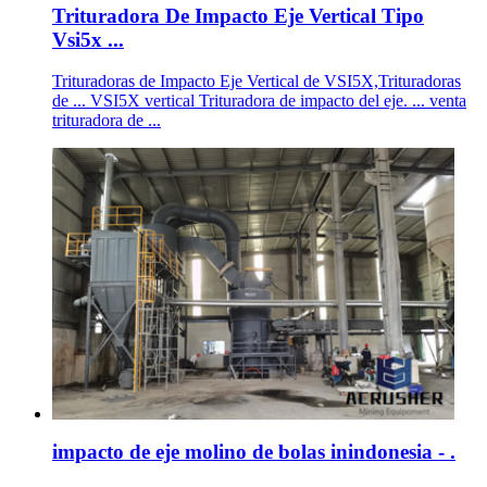
Trituradora De Impacto Eje Vertical Tipo
Vsi5x ...
Trituradoras de Impacto Eje Vertical de VSI5X,Trituradoras
de ... VSI5X vertical Trituradora de impacto del eje. ... venta
trituradora de ...
impacto de eje molino de bolas inindonesia - .