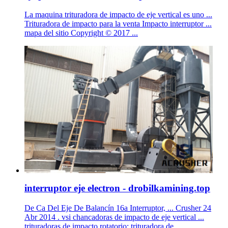
La maquina trituradora de impacto de eje vertical es uno ...
Trituradora de impacto para la venta Impacto interruptor ...
mapa del sitio Copyright © 2017 ...
interruptor eje electron - drobilkamining.top
De Ca Del Eje De Balancín 16a Interruptor, ... Crusher 24
Abr 2014 . vsi chancadoras de impacto de eje vertical ...
trituradoras de impacto rotatorio; trituradora de ...