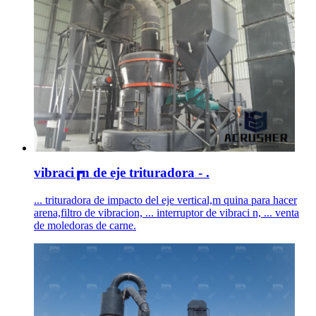
vibraci┏n de eje trituradora - .
... trituradora de impacto del eje vertical,m quina para hacer
arena,filtro de vibracion, ... interruptor de vibraci n, ... venta
de moledoras de carne.