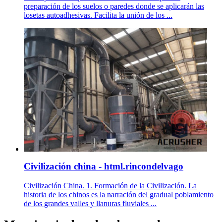
preparación de los suelos o paredes donde se aplicarán las
losetas autoadhesivas. Facilita la unión de los ...
Civilización china - html.rincondelvago
Civilización China. 1. Formación de la Civilización. La
historia de los chinos es la narración del gradual poblamiento
de los grandes valles y llanuras fluviales ...