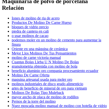
Maquinaria de polvo de porcelana
Relación
Iones de molino de ria de acero
Productos De Molino De Carne Hueso
bloques de vidrio precio
piedra de cantera en cali
o usar molinos de cacao
podemos moler en un molino de cemento para aumentar la
finura
Oriente en una máquina de cerámica
Mejor Llos Molinos De Tus Pensamientos
molino de carne victoria manual
Cuantas Bolas Lleba U N Molino De Bolas
granulometria obtenida con molino de bola
beneficio aluminio oro compania procesamiento ecuador
Molino De Carne Oferta
maquina artesanal usada para moler oro
molinos industriales de disco grado alimenticio
artes de beneficio de mineral de oro para vietnam
Molinos De Bolas Tipo Muleback
mayor ancho de placa de molino de rodillos
Pernos de la torre del molino
Nuez moscada molino manual de molino con botella de vidrio