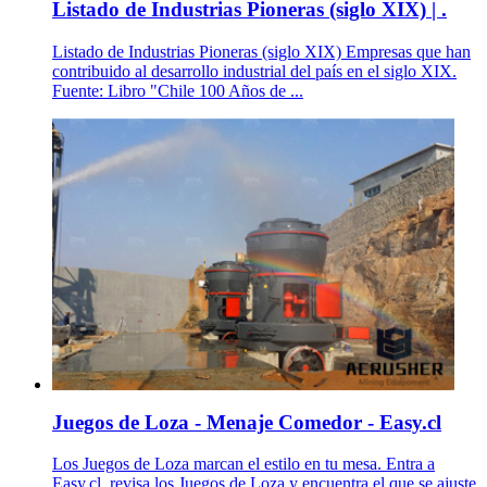
Listado de Industrias Pioneras (siglo XIX) | .
Listado de Industrias Pioneras (siglo XIX) Empresas que han
contribuido al desarrollo industrial del país en el siglo XIX.
Fuente: Libro "Chile 100 Años de ...
Juegos de Loza - Menaje Comedor - Easy.cl
Los Juegos de Loza marcan el estilo en tu mesa. Entra a
Easy.cl, revisa los Juegos de Loza y encuentra el que se ajuste