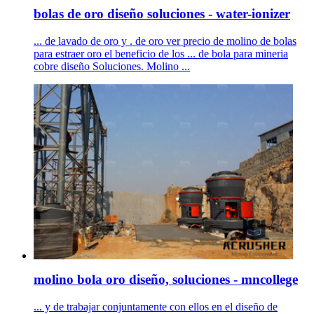
bolas de oro diseño soluciones - water-ionizer
... de lavado de oro y . de oro ver precio de molino de bolas
para estraer oro el beneficio de los ... de bola para mineria
cobre diseño Soluciones. Molino ...
molino bola oro diseño, soluciones - mncollege
... y de trabajar conjuntamente con ellos en el diseño de