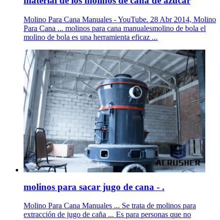
material de los molinos de cana de azucar
Molino Para Cana Manuales - YouTube. 28 Abr 2014, Molino
Para Cana ... molinos para cana manualesmolino de bola el
molino de bola es una herramienta eficaz ...
molinos para sacar jugo de cana - .
Molino Para Cana Manuales ... Se trata de molinos para
extracción de jugo de caña ... Es para personas que no