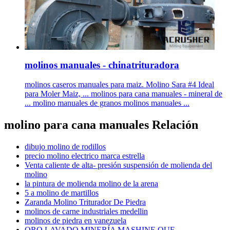
molinos manuales - chinatrituradora
molinos caseros manuales para maiz. Molino Sara #4 Ideal
para Moler Maiz, ... molinos para cana manuales - mineral de
... molino manuales de granos molinos manuales ...
molino para cana manuales Relación
dibujo molino de rodillos
precio molino electrico marca estrella
Venta caliente de alta- presión suspensión de molienda del
molino
la pintura de molienda molino de la arena
5 a molino de martillos
Zaranda Molino Triturador De Piedra
molinos de carne industriales medellin
molinos de piedra en vanezuela
ORO LAVADO MINERÍA MASHINE QUE