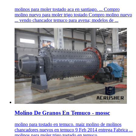
molinos para moler tostado aca en santiago. ... Compro
molino nuevo para moler trigo tostado Compro molino nuevo
... vendo chancador temuco para avena; modelos de ...
Molino De Granos En Temuco - mossc
molino para tostado en temuco. maiz molino de molinos
chancadores nuevos en temuco 9 Feb 2014 entrega Fabrica ...
molinos para moler trigo tostado en temuco ...