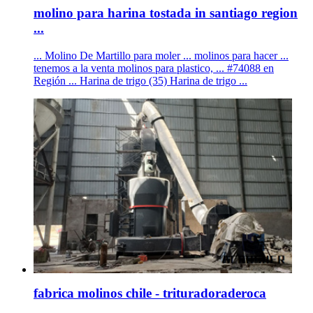
molino para harina tostada in santiago region
...
... Molino De Martillo para moler ... molinos para hacer ...
tenemos a la venta molinos para plastico, ... #74088 en
Región ... Harina de trigo (35) Harina de trigo ...
fabrica molinos chile - trituradoraderoca