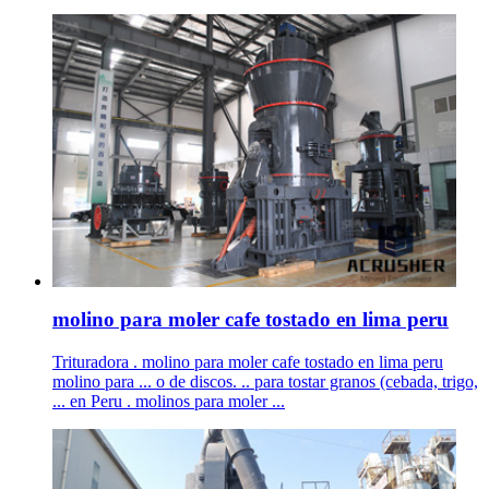
molino para moler cafe tostado en lima peru
Trituradora . molino para moler cafe tostado en lima peru
molino para ... o de discos. .. para tostar granos (cebada, trigo,
... en Peru . molinos para moler ...