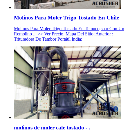
Molinos Para Moler Trigo Tostado En Chile
Molinos Para Moler Trigo Tostado En Temuco,soar Con Un
Remolino ... >> Ver Precio. Mapa Del Sitio; Anterior :
Trituradora De Tambor Portátil India;
molinos de moler cafe tostado - .