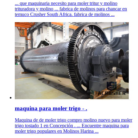
... que maquinaria necesito para moler tritur y molino
trituradora y molino ... fabrica de molinos para chancar en
temuco Crusher South Africa. fabrica de molinos ...
maquina para moler trigo - .
Maquina de de moler trigo compro molino nuevo para moler
trigo tostado 1 en Concepción . ... Encuentre maquina para
moler trigo populares en Molinos Harina ...