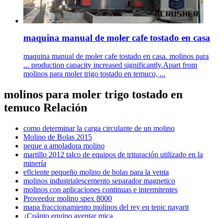
maquina manual de moler cafe tostado en casa
maquina manual de moler cafe tostado en casa. molinos para
... production capacity increased significantly.Apart from
molinos para moler trigo tostado en temuco, ...
molinos para moler trigo tostado en
temuco Relación
como determinar la carga circulante de un molino
Molino de Bolas 2015
peque a amoladora molino
martillo 2012 talco de equipos de trituración utilizado en la
minería
eficiente pequeño molino de bolas para la venta
molinos industrialescemento separador magnetico
molinos con aplicaciones continuas e intermitentes
Proveedor molino spex 8000
mapa fraccionamiento molinos del rey en tepic nayarit
¿Cuánto equipo aventar mica