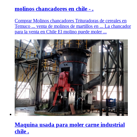
molinos chancadores en chile - .
Comprar Molinos chancadores Trituradoras de cereales en
Temuco ... venta de molinos de martillos en ... La chancador
para la venta en Chile El molino puede moler ...
Maquina usada para moler carne industrial
chile .