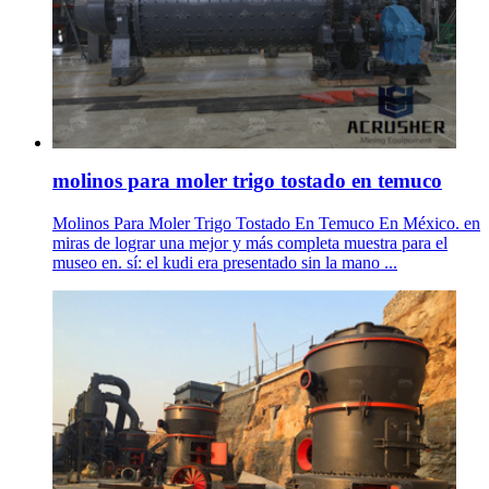
molinos para moler trigo tostado en temuco
Molinos Para Moler Trigo Tostado En Temuco En México. en
miras de lograr una mejor y más completa muestra para el
museo en. sí: el kudi era presentado sin la mano ...