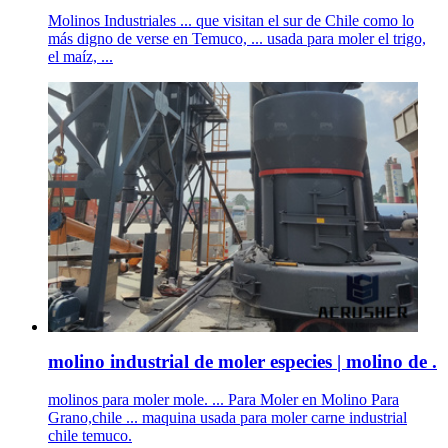
Molinos Industriales ... que visitan el sur de Chile como lo
más digno de verse en Temuco, ... usada para moler el trigo,
el maíz, ...
molino industrial de moler especies | molino de .
molinos para moler mole. ... Para Moler en Molino Para
Grano,chile ... maquina usada para moler carne industrial
chile temuco.