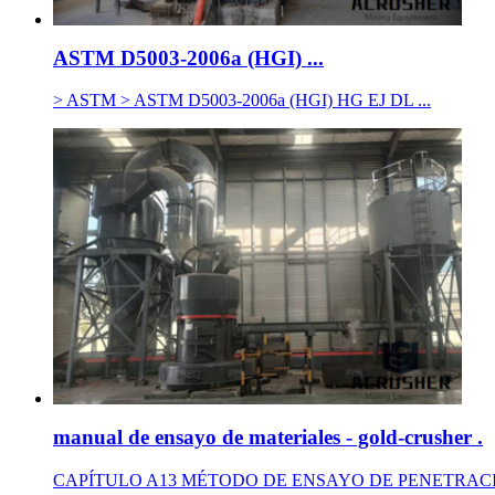
ASTM D5003-2006a (HGI) ...
> ASTM > ASTM D5003-2006a (HGI) HG EJ DL ...
manual de ensayo de materiales - gold-crusher .
CAPÍTULO A13 MÉTODO DE ENSAYO DE PENETRACIÓN AST