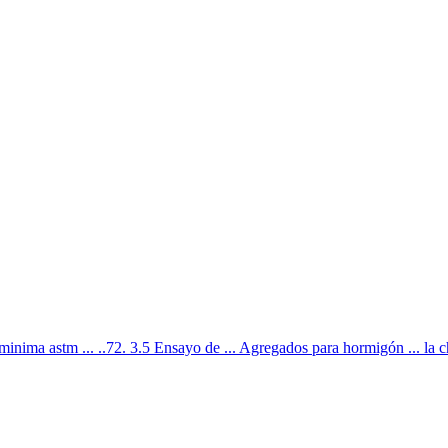
 minima astm ... ..72. 3.5 Ensayo de ... Agregados para hormigón ... la 