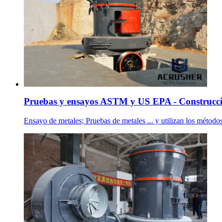
Pruebas y ensayos ASTM y US EPA - Construcci
Ensayo de metales; Pruebas de metales ... y utilizan los mét