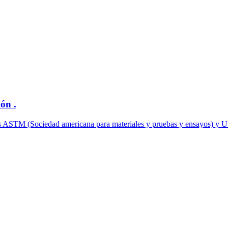
ón .
odos ASTM (Sociedad americana para materiales y pruebas y ensayos) 