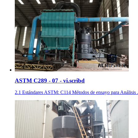
ASTM C289 - 07 - vi.scribd
2.1 Estándares ASTM: C114 Métodos de ensayo para Análisis ...