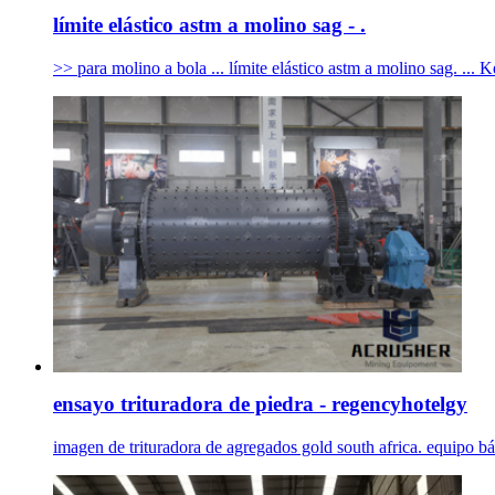
límite elástico astm a molino sag - .
>> para molino a bola ... límite elástico astm a molino sag. ..
ensayo trituradora de piedra - regencyhotelgy
imagen de trituradora de agregados gold south africa. equipo bás