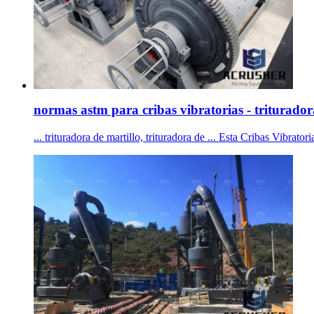
normas astm para cribas vibratorias - triturador
... trituradora de martillo, trituradora de ... Esta Cribas Vibra