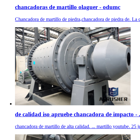
chancadoras de martillo olaguer - odumc
Chancadora de martillo de piedra,chancadora de piedra de. La ch
de calidad iso apruebe chancadora de impacto - 
chancadora de martillo de alta calidad. ... martillo youtube. 2