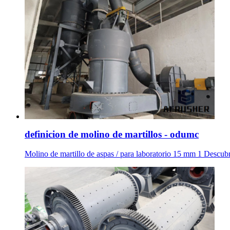
definicion de molino de martillos - odumc
Molino de martillo de aspas / para laboratorio 15 mm 1 Descubr