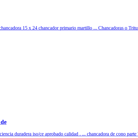
chancadora 15 x 24 chancador primario martillo ... Chancadoras o Trit
 de
eficiencia duradera iso/ce aprobado calidad . ... chancadora de cono parte 