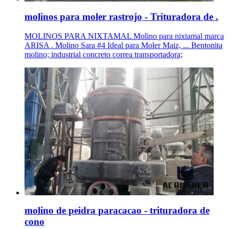
molinos para moler rastrojo - Trituradora de .
MOLINOS PARA NIXTAMAL Molino para nixtamal marca
ARISA . Molino Sara #4 Ideal para Moler Maiz, ... Bentonita
molino; industrial concreto correa transportadora;
molino de peidra paracacao - trituradora de
cono