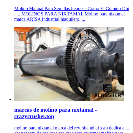
Molino Manual Para Semillas Pequeas Como El Comino Dni
. ... MOLINOS PARA NIXTAMAL Molino para nixtamal
marca ARISA Industrial maquilero, ...
marcas de molino para nixtamal -
crazycrusher.top
molino para nixtamal marca del rey. shanghai xsm dedica a ...