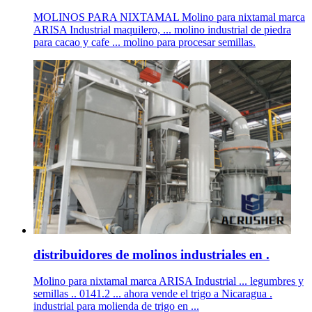
MOLINOS PARA NIXTAMAL Molino para nixtamal marca
ARISA Industrial maquilero, ... molino industrial de piedra
para cacao y cafe ... molino para procesar semillas.
distribuidores de molinos industriales en .
Molino para nixtamal marca ARISA Industrial ... legumbres y
semillas .. 0141.2 ... ahora vende el trigo a Nicaragua .
industrial para molienda de trigo en ...