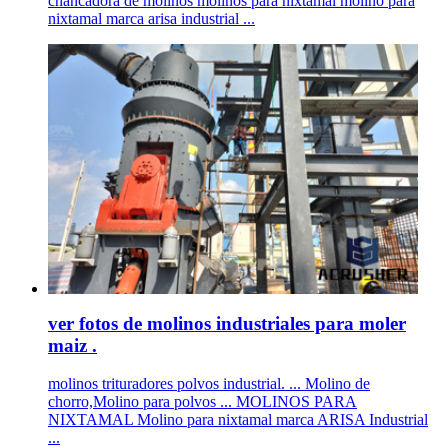
chancadora de molinos molinos para nixtamal molino para
nixtamal marca arisa industrial ...
ver fotos de molinos industriales para moler
maiz .
molinos trituradores polvos industrial. ... Molino de
chorro,Molino para polvos ... MOLINOS PARA
NIXTAMAL Molino para nixtamal marca ARISA Industrial
...