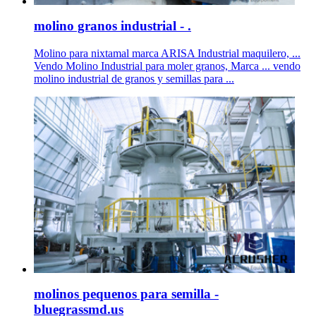
molino granos industrial - .
Molino para nixtamal marca ARISA Industrial maquilero, ...
Vendo Molino Industrial para moler granos, Marca ... vendo
molino industrial de granos y semillas para ...
molinos pequenos para semilla -
bluegrassmd.us