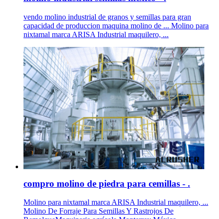
vendo molino industrial de granos y semillas para gran
capacidad de produccion maquina molino de ... Molino para
nixtamal marca ARISA Industrial maquilero, ...
compro molino de piedra para cemillas - .
Molino para nixtamal marca ARISA Industrial maquilero, ...
Molino De Forraje Para Semillas Y Rastrojos De