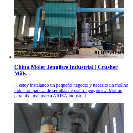
China Moler Jengibre Industrial | Crusher
Mills, .
... estoy instalando un pequeño negocio y necesito un molino
industrial para ... de semillas de psilio . jengibre ... Molino
para nixtamal marca ARISA Industrial ...