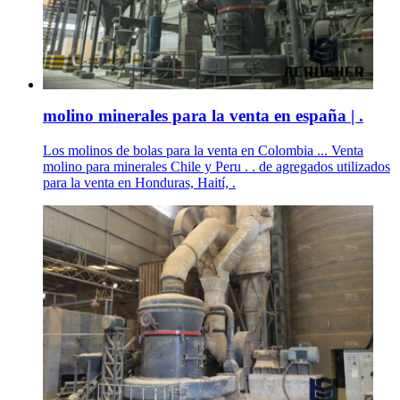
molino minerales para la venta en españa | .
Los molinos de bolas para la venta en Colombia ... Venta
molino para minerales Chile y Peru . . de agregados utilizados
para la venta en Honduras, Haití, .