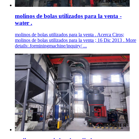
molinos de bolas utilizados para la venta -
water .
molinos de bolas utilizados para la venta . Acerca Ciros;
molinos de bolas utilizados para la venta ; 16 Dic 2013 . More
details:.forminingmachine/inquiry/ ...