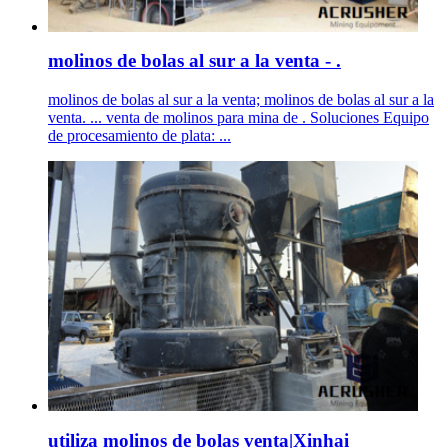
molinos de bolas al sur a la venta - .
molinos de bolas al sur a la venta; molinos de bolas al sur a la
venta. ... venta de molinos para mina de . Soluciones Equipo
de procesamiento de plata: ...
utiliza molinos de bolas venta|Xinhai