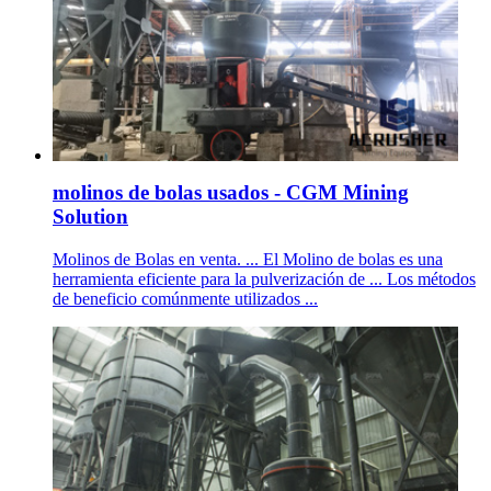
molinos de bolas usados - CGM Mining
Solution
Molinos de Bolas en venta. ... El Molino de bolas es una
herramienta eficiente para la pulverización de ... Los métodos
de beneficio comúnmente utilizados ...