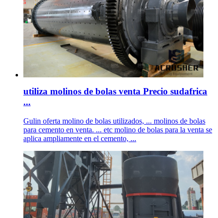
utiliza molinos de bolas venta Precio sudafrica
...
Gulin oferta molino de bolas utilizados, ... molinos de bolas
para cemento en venta. ... etc molino de bolas para la venta se
aplica ampliamente en el cemento, ...