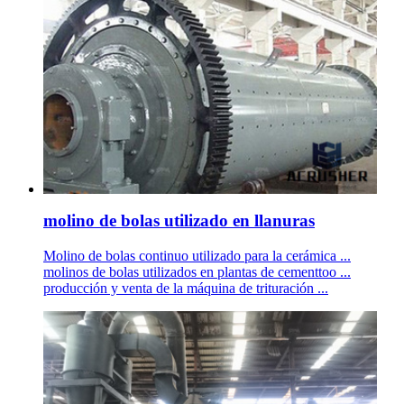
molino de bolas utilizado en llanuras
Molino de bolas continuo utilizado para la cerámica ...
molinos de bolas utilizados en plantas de cementtoo ...
producción y venta de la máquina de trituración ...