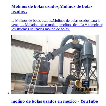
Molinos de bolas usados,Molinos de bolas
usados .
... Molinos de bolas usados,Molinos de bolas usados para la
venta, ... Mojado o seco molido, molinos de bola y completar
los sistemas utilizados molino de bolas.
molino de bolas usados en mexico - YouTube