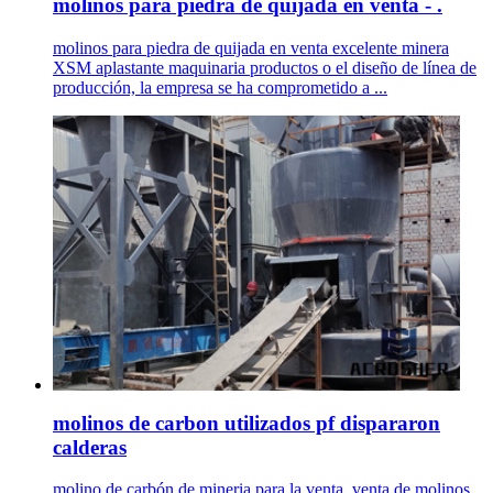
molinos para piedra de quijada en venta - .
molinos para piedra de quijada en venta excelente minera
XSM aplastante maquinaria productos o el diseño de línea de
producción, la empresa se ha comprometido a ...
molinos de carbon utilizados pf dispararon
calderas
molino de carbón de mineria para la venta. venta de molinos