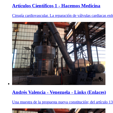
Artículos Científicos 1 - Hacemos Medicina
Cirugía cardiovascular. La reparación de válvulas cardiacas enf
Andrés Valencia - Venezuela - Links (Enlaces)
Una muestra de la propuesta nueva constitución; del artículo 136