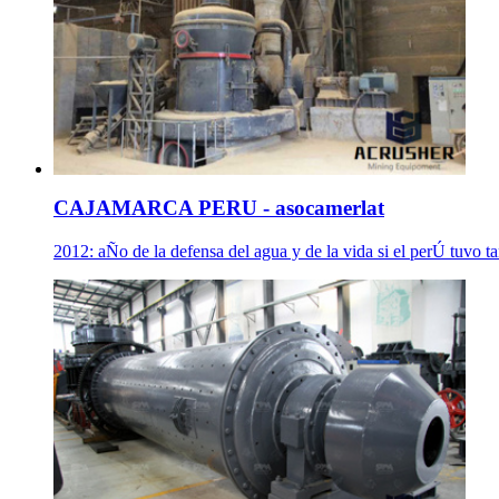
CAJAMARCA PERU - asocamerlat
2012: aÑo de la defensa del agua y de la vida si el perÚ tuvo t