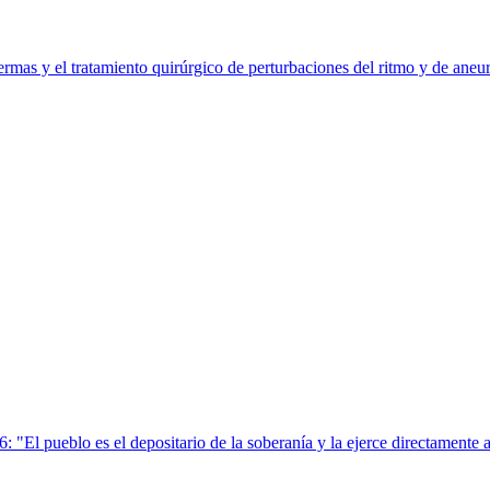
ermas y el tratamiento quirúrgico de perturbaciones del ritmo y de aneur
: "El pueblo es el depositario de la soberanía y la ejerce directamente 