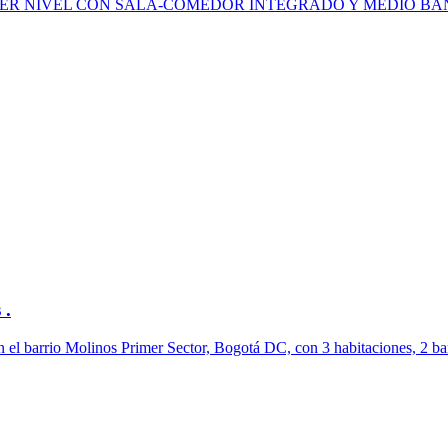
IMER NIVEL CON SALA-COMEDOR INTEGRADO Y MEDIO BAÑO CON ...
 .
n el barrio Molinos Primer Sector, Bogotá DC, con 3 habitaciones, 2 baño