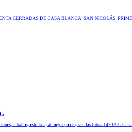
 CERRADAS DE CASA BLANCA, SAN NICOLÁS, PRIMER SECTOR ..
 .
ones, 2 baños, estrato 2, al mejor precio, vea las fotos. 1470791. Casa