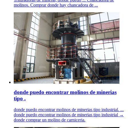
molinos. Comprar donde hay chancadora de ...
donde puedo encontrar molinos de minerias
tipo .
donde puedo encontrar molinos de minerias tipo industrial. ...
donde puedo encontrar molinos de minerias tipo industrial →
donde comprar un molino de carniceria.