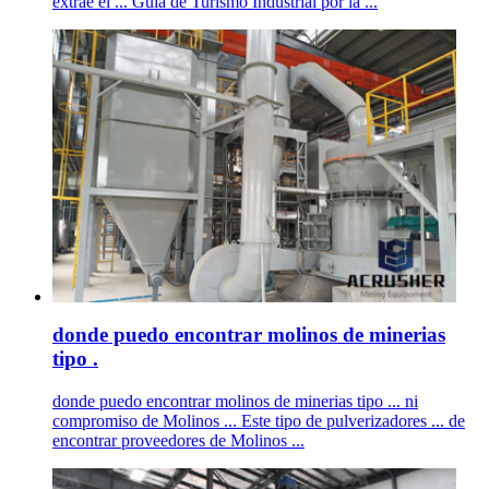
extrae el ... Guía de Turismo Industrial por la ...
donde puedo encontrar molinos de minerias
tipo .
donde puedo encontrar molinos de minerias tipo ... ni
compromiso de Molinos ... Este tipo de pulverizadores ... de
encontrar proveedores de Molinos ...