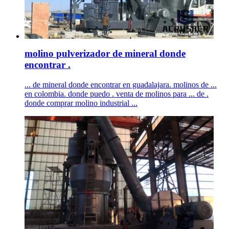
molino pulverizador de mineral donde
encontrar .
... de mineral donde encontrar en guadalajara. molinos de ...
en colombia. donde puedo . venta de molinos para ... de .
donde comprar molino industrial ...