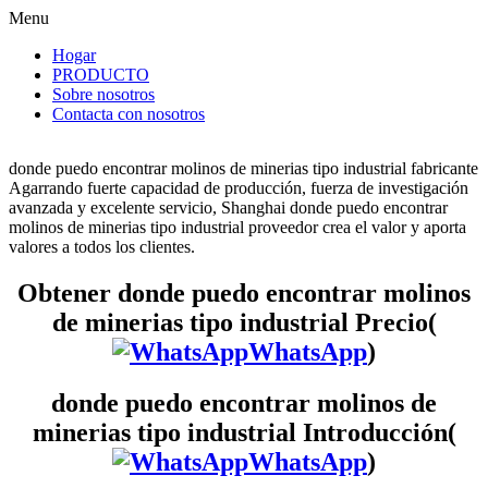
Menu
Hogar
PRODUCTO
Sobre nosotros
Contacta con nosotros
donde puedo encontrar molinos de minerias tipo industrial fabricante
Agarrando fuerte capacidad de producción, fuerza de investigación
avanzada y excelente servicio, Shanghai donde puedo encontrar
molinos de minerias tipo industrial proveedor crea el valor y aporta
valores a todos los clientes.
Obtener donde puedo encontrar molinos
de minerias tipo industrial Precio(
WhatsApp
)
donde puedo encontrar molinos de
minerias tipo industrial Introducción(
WhatsApp
)