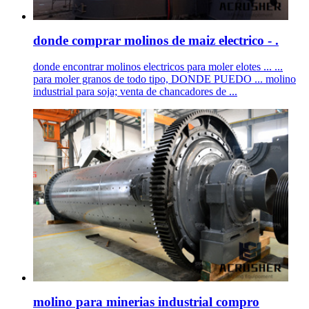
donde comprar molinos de maiz electrico - .
donde encontrar molinos electricos para moler elotes ... ...
para moler granos de todo tipo, DONDE PUEDO ... molino
industrial para soja; venta de chancadores de ...
molino para minerias industrial compro