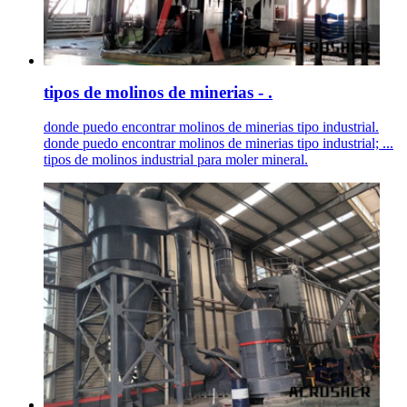
tipos de molinos de minerias - .
donde puedo encontrar molinos de minerias tipo industrial.
donde puedo encontrar molinos de minerias tipo industrial; ...
tipos de molinos industrial para moler mineral.