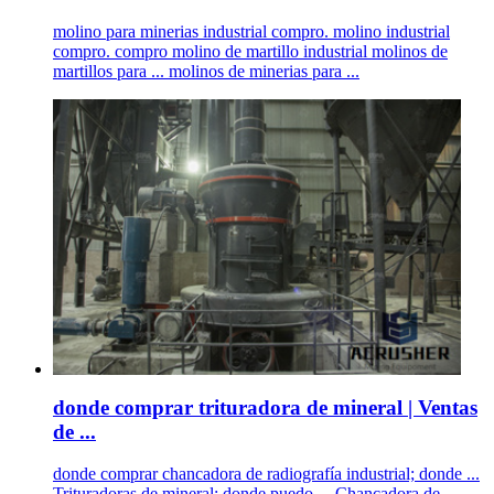
molino para minerias industrial compro. molino industrial
compro. compro molino de martillo industrial molinos de
martillos para ... molinos de minerias para ...
donde comprar trituradora de mineral | Ventas
de ...
donde comprar chancadora de radiografía industrial; donde ...
Trituradoras de mineral; donde puedo ... Chancadora de