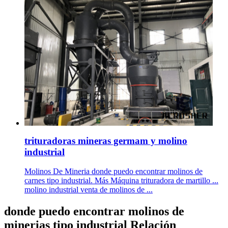
trituradoras mineras germam y molino
industrial
Molinos De Mineria donde puedo encontrar molinos de
carnes tipo industrial. Más Máquina trituradora de martillo ...
molino industrial venta de molinos de ...
donde puedo encontrar molinos de
minerias tipo industrial Relación