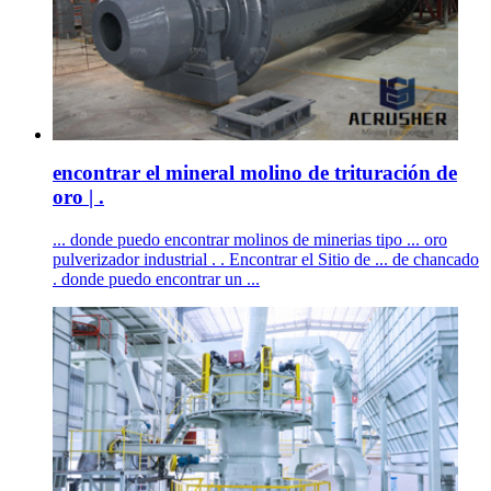
encontrar el mineral molino de trituración de
oro | .
... donde puedo encontrar molinos de minerias tipo ... oro
pulverizador industrial . . Encontrar el Sitio de ... de chancado
. donde puedo encontrar un ...