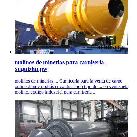
molinos de minerias para carniseria -
xuguizhu.pw
molinos de minerias ... Carnicería para la venta de carne
online donde podrás encontrar todo tipo de ... en venezuela
molino. equipo industrial para carniseria ...