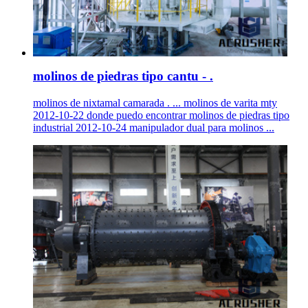
molinos de piedras tipo cantu - .
molinos de nixtamal camarada . ... molinos de varita mty
2012-10-22 donde puedo encontrar molinos de piedras tipo
industrial 2012-10-24 manipulador dual para molinos ...