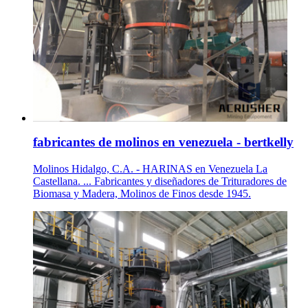
fabricantes de molinos en venezuela - bertkelly
Molinos Hidalgo, C.A. - HARINAS en Venezuela La
Castellana. ... Fabricantes y diseñadores de Trituradores de
Biomasa y Madera, Molinos de Finos desde 1945.