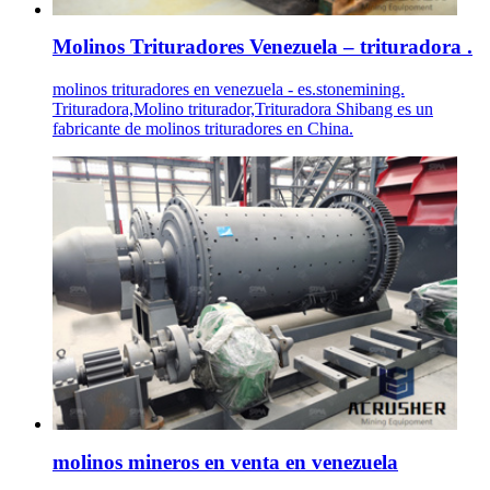
Molinos Trituradores Venezuela – trituradora .
molinos trituradores en venezuela - es.stonemining.
Trituradora,Molino triturador,Trituradora Shibang es un
fabricante de molinos trituradores en China.
molinos mineros en venta en venezuela