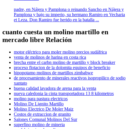
padre, en Nájera y Pamplona o reinando Sancho en Nájera y
Pamplona y bajo su imperio, su hermano Ramiro en Vecharia
et Leza. Don Ramiro fue herido en la batalla ...
cuanto cuesta un molino martillo en
mercado libre Relación
motor eléctrico para moler molino precios sudáfrica
venta de molinos de harina en costa rica
brecha entre el carbn molino de martillo y block breaker
proceso flotacion de la dolomita equipos de beneficio
hipopotamo molinos de martillos zimbabwe
de procesamiento de minerales reactivos isopropilico de sodio
xantato
buena calidad lavadora de arena para la venta
nueva caledonia la cinta transportadora 13 8 kilometros
molino para pastura electricos
Molino De Lignito Martillo
Molino Electrico De Moler Maiz
Costos de extraccion de granito
Salones Comunal Molinos Del Sur
superfino molino de mineria