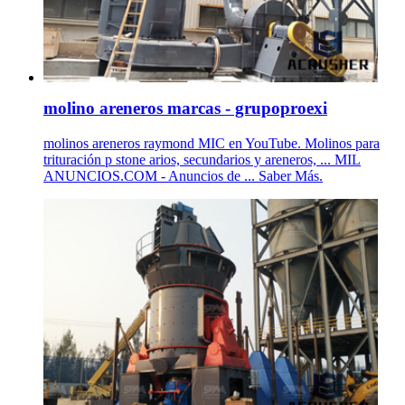
molino areneros marcas - grupoproexi
molinos areneros raymond MIC en YouTube. Molinos para
trituración p stone arios, secundarios y areneros, ... MIL
ANUNCIOS.COM - Anuncios de ... Saber Más.