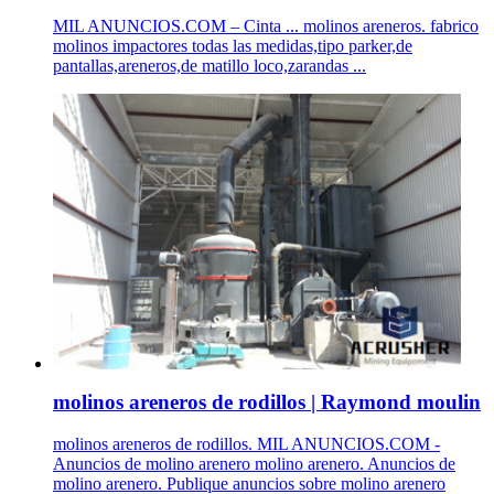
MIL ANUNCIOS.COM – Cinta ... molinos areneros. fabrico
molinos impactores todas las medidas,tipo parker,de
pantallas,areneros,de matillo loco,zarandas ...
molinos areneros de rodillos | Raymond moulin
molinos areneros de rodillos. MIL ANUNCIOS.COM -
Anuncios de molino arenero molino arenero. Anuncios de
molino arenero. Publique anuncios sobre molino arenero