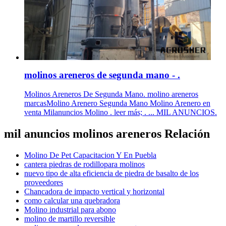
molinos areneros de segunda mano - .
Molinos Areneros De Segunda Mano. molino areneros
marcasMolino Arenero Segunda Mano Molino Arenero en
venta Milanuncios Molino . leer más; . ... MIL ANUNCIOS.
mil anuncios molinos areneros Relación
Molino De Pet Capacitacion Y En Puebla
cantera piedras de rodillopara molinos
nuevo tipo de alta eficiencia de piedra de basalto de los
proveedores
Chancadora de impacto vertical y horizontal
como calcular una quebradora
Molino industrial para abono
molino de martillo reversible