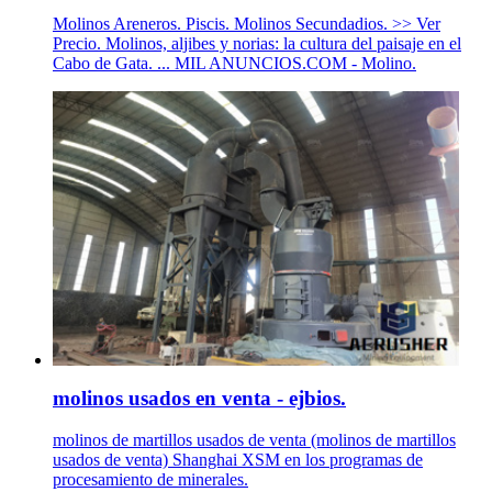
Molinos Areneros. Piscis. Molinos Secundadios. >> Ver
Precio. Molinos, aljibes y norias: la cultura del paisaje en el
Cabo de Gata. ... MIL ANUNCIOS.COM - Molino.
molinos usados en venta - ejbios.
molinos de martillos usados de venta (molinos de martillos
usados de venta) Shanghai XSM en los programas de
procesamiento de minerales.