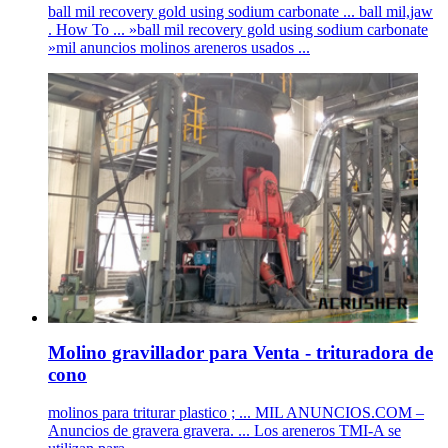
ball mil recovery gold using sodium carbonate ... ball mil,jaw
. How To ... »ball mil recovery gold using sodium carbonate
»mil anuncios molinos areneros usados ...
Molino gravillador para Venta - trituradora de
cono
molinos para triturar plastico ; ... MIL ANUNCIOS.COM –
Anuncios de gravera gravera. ... Los areneros TMI-A se