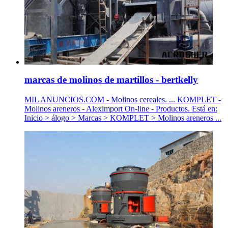
marcas de molinos de martillos - bertkelly
MIL ANUNCIOS.COM - Molinos cereales. ... KOMPLET -
Molinos areneros - Aleximport On-line - Productos. Está en:
Inicio > álogo > Marcas > KOMPLET > Molinos areneros ...