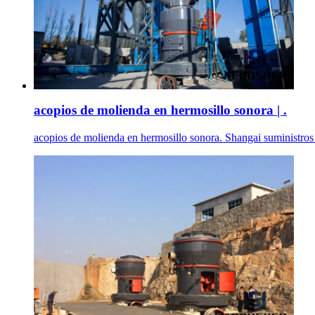
acopios de molienda en hermosillo sonora | .
acopios de molienda en hermosillo sonora. Shangai suministros 