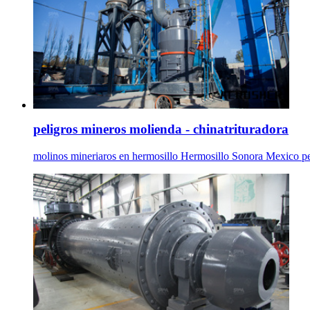
peligros mineros molienda - chinatrituradora
molinos mineriaros en hermosillo Hermosillo Sonora Mexico pel