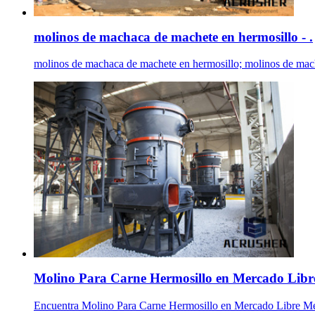
molinos de machaca de machete en hermosillo - .
molinos de machaca de machete en hermosillo; molinos de macha
Molino Para Carne Hermosillo en Mercado Libre
Encuentra Molino Para Carne Hermosillo en Mercado Libre Méx