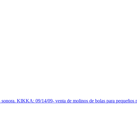
 sonora. KIKKA: 09/14/09- venta de molinos de bolas para pequeños mi