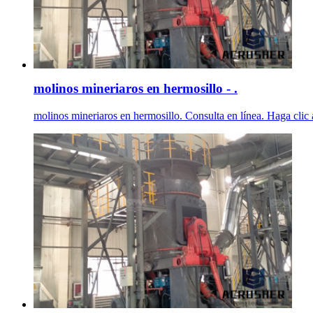
molinos mineriaros en hermosillo - .
molinos mineriaros en hermosillo. Consulta en línea. Haga clic 