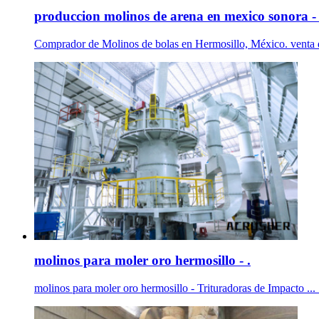
produccion molinos de arena en mexico sonora - 
Comprador de Molinos de bolas en Hermosillo, México. venta de
molinos para moler oro hermosillo - .
molinos para moler oro hermosillo - Trituradoras de Impacto ...