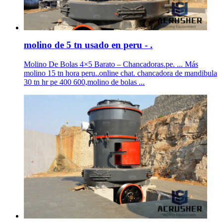
molino de 5 tn usado en peru - .
Molino De Bolas 4×5 Barato – Chancadoras.pe. ... Más
molino 15 tn hora peru..online chat. chancadora de mandibula
30 tn hr pe 400 600,molino de bolas ...