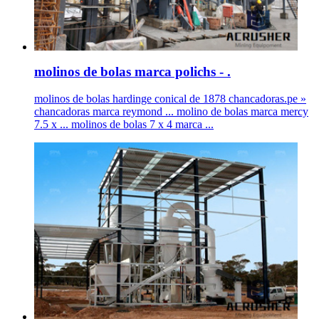
molinos de bolas marca polichs - .
molinos de bolas hardinge conical de 1878 chancadoras.pe »
chancadoras marca reymond ... molino de bolas marca mercy
7.5 x ... molinos de bolas 7 x 4 marca ...