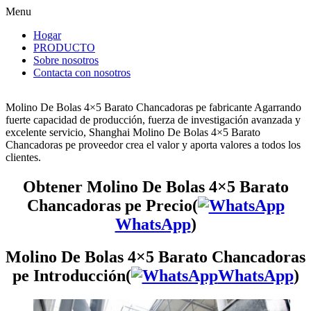
Menu
Hogar
PRODUCTO
Sobre nosotros
Contacta con nosotros
Molino De Bolas 4×5 Barato Chancadoras pe fabricante Agarrando
fuerte capacidad de producción, fuerza de investigación avanzada y
excelente servicio, Shanghai Molino De Bolas 4×5 Barato
Chancadoras pe proveedor crea el valor y aporta valores a todos los
clientes.
Obtener Molino De Bolas 4×5 Barato
Chancadoras pe Precio(
WhatsApp
)
Molino De Bolas 4×5 Barato Chancadoras
pe Introducción(
WhatsApp
)