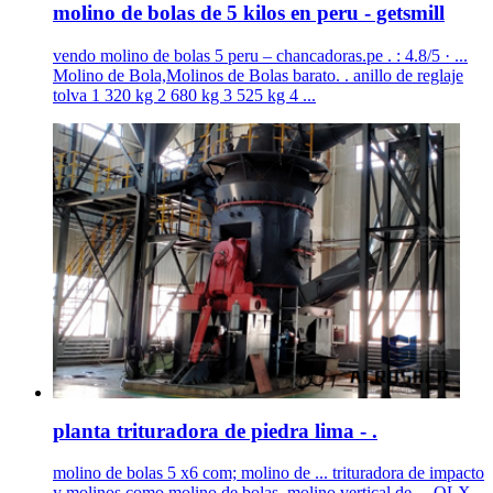
molino de bolas de 5 kilos en peru - getsmill
vendo molino de bolas 5 peru – chancadoras.pe . : 4.8/5 · ...
Molino de Bola,Molinos de Bolas barato. . anillo de reglaje
tolva 1 320 kg 2 680 kg 3 525 kg 4 ...
planta trituradora de piedra lima - .
molino de bolas 5 x6 com; molino de ... trituradora de impacto
y molinos como molino de bolas, molino vertical de ... OLX