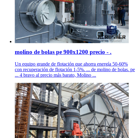
molino de bolas pe 900x1200 precio - .
Un equipo grande de flotación que ahorra energía 50-60%
con recuperación de flotación 1-5%. ... de molino de bolas. pe
... 4 bravo al precio más barato, Molino ...