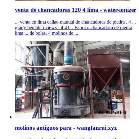
venta de chancadoras 120 4 lima - water-ionizer
... venta en lima callao manual de chancadoras de piedra . 4 ...
grady beulah 5 views · 4:41. . Fabrico chancadora de piedra
lima ... de bolas, 4 molinos de ...
molinos antiguos para - wangfanrui.xyz