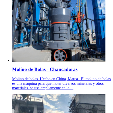
Molino de Bolas - Chancadoras
Molino de bolas. Hecho en China, Marca . El molino de bolas
es una máquina para que moler diversos minerales y otros
materiales, se usa ampliamente en la ...