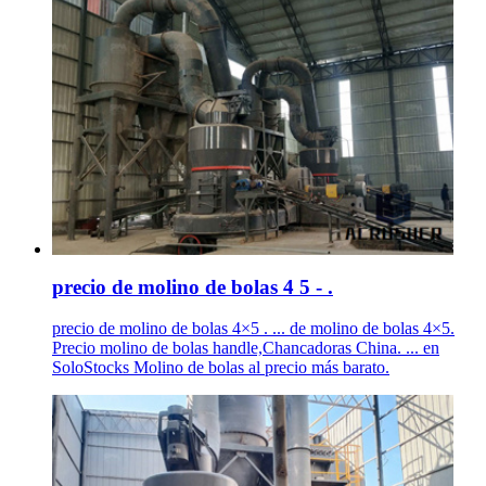
precio de molino de bolas 4 5 - .
precio de molino de bolas 4×5 . ... de molino de bolas 4×5.
Precio molino de bolas handle,Chancadoras China. ... en
SoloStocks Molino de bolas al precio más barato.