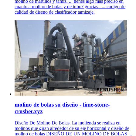
molino de martillos y tamiz. ... tienes algo más preciso en
cuanto a molino de bolas y de tubo? gracias . ... codigo de
calidad de diseno de clasificador tamizaje.
molino de bolas su diseño - lime-stone-
crusher.xyz
Diseño De Molino De Bolas. La molienda se realiza en
molinos que giran alrededor de su eje horizontal y diseño de
molino de bolas DISEÑO DE UN MOLINO DE BOLAS ...