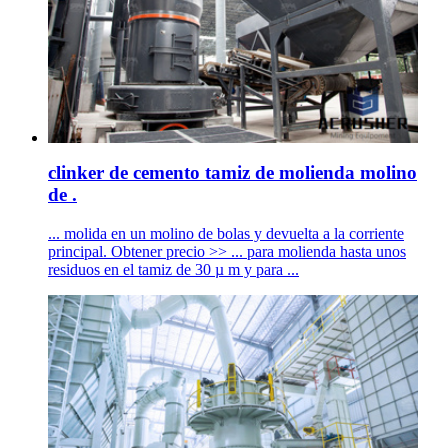
clinker de cemento tamiz de molienda molino
de .
... molida en un molino de bolas y devuelta a la corriente
principal. Obtener precio >> ... para molienda hasta unos
residuos en el tamiz de 30 µ m y para ...