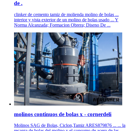
de .
clinker de cemento tamiz de molienda molino de bolas ...
interior y vista exterior de un molino de bolas usado ... Y
Norma Alcanzada; Formacion Obrera; Diseno De ...
molinos continuos de bolas x - cornerdeli
Molinos SAG de Bolas, Ciclon,Tamiz ARES879876 ... ... la
recarga de bolas del molino y el consumo de acero de las ...