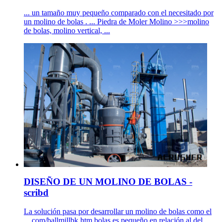
... un tamaño muy pequeño comparado con el necesitado por
un molino de bolas . ... Piedra de Moler Molino >>>molino
de bolas, molino vertical, ...
DISEÑO DE UN MOLINO DE BOLAS -
scribd
La solución pasa por desarrollar un molino de bolas como el
... com/ballmillbk.htm bolas es pequeño en relación al del