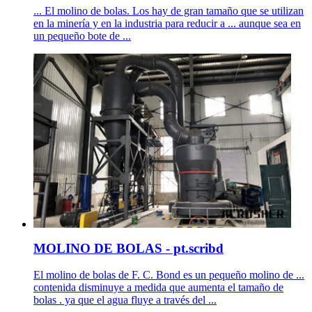
... El molino de bolas. Los hay de gran tamaño que se utilizan
en la minería y en la industria para reducir a ... aunque sea en
un pequeño bote de ...
MOLINO DE BOLAS - pt.scribd
El molino de bolas de F. C. Bond es un pequeño molino de ...
contenida disminuye a medida que aumenta el tamaño de
bolas . ya que el agua fluye a través del ...