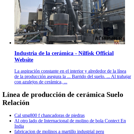
Industria de la cerámica - Nilfisk Official
Website
La aspiración constante en el interior y alrededor de la línea
de la producción asegura la ... Barrido del suelo. ... Al trabajar
con azulejos de cerámica, ...
Línea de producción de cerámica Suelo
Relación
Cal smg800 f chancadoras de piedras
Al otro lado de Internacional de molino de bola Contect En
India
fabricacion de molinos a martillo industrial peru