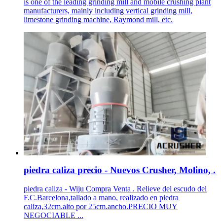
is one of the leading grinding mill and mobile crushing plant
manufacturers, mainly including vertical grinding mill,
limestone grinding machine, Raymond mill, etc.
piedra caliza precio - Nuevos Crusher, Molino, .
piedra caliza - Wiju Compra Venta . Relieve del escudo del
F.C.Barcelona,tallado a mano, realizado en piedra
caliza,32cm.alto por 25cm.ancho.PRECIO MUY
NEGOCIABLE ...