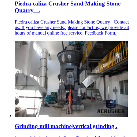
Piedra caliza Crusher Sand Making Stone
Quarry - .
Piedra caliza Crusher Sand Making Stone Quarry . Contact
us. If you have any needs, please contact us, we provide 24
hours of manual online free service. Feedback Form.
Grinding mill machine|vertical grinding .