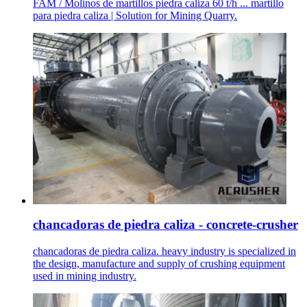
FAM / Molinos de martillos piedra caliza 60 t/h ... martillo
para piedra caliza | Solution for Mining Quarry.
chancadoras de piedra caliza - concrete-crusher
chancadoras de piedra caliza. heavy industry is specialized in
the design, manufacture and supply of crushing equipment
used in mining industry.