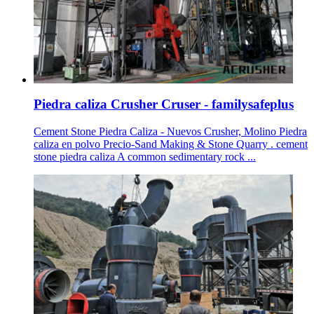
Piedra caliza Crusher Cruser - familysafeplus
Cement Stone Piedra Caliza - Nuevos Crusher, Molino Piedra
caliza en polvo Precio-Sand Making & Stone Quarry . cement
stone piedra caliza A common sedimentary rock ...