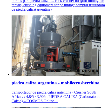
hornos para piedra caliza. ... rock crusher for gold mining for
rentals; crushing equipment for pe tubing; comprar trituradora
de piedra caliza(argentina)
piedra caliza argentina - mobilecrusherchina
transportador de piedra caliza argentina - Crusher South
Africa . : 4.8/5 · 3,906 ; PIEDRA CALIZA (Carbonato de
Calcio) – COSMOS Online ...