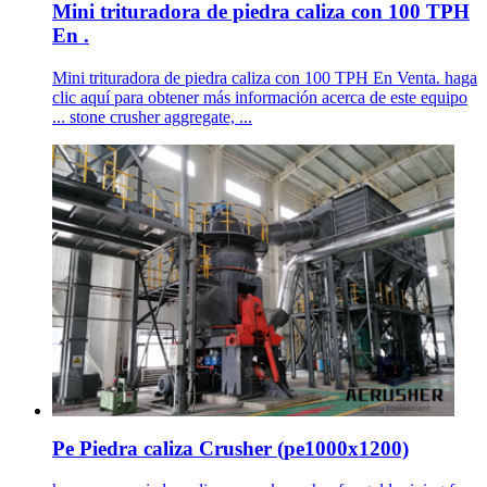
Mini trituradora de piedra caliza con 100 TPH
En .
Mini trituradora de piedra caliza con 100 TPH En Venta. haga
clic aquí para obtener más información acerca de este equipo
... stone crusher aggregate, ...
Pe Piedra caliza Crusher (pe1000x1200)