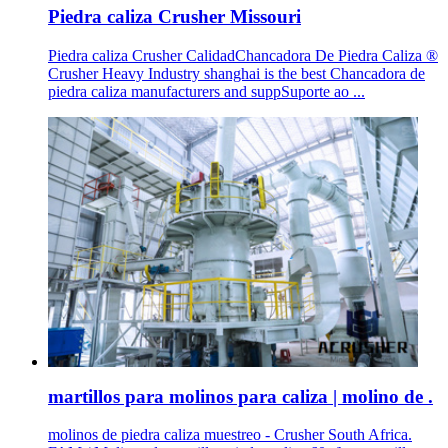
Piedra caliza Crusher Missouri
Piedra caliza Crusher CalidadChancadora De Piedra Caliza ®
Crusher Heavy Industry shanghai is the best Chancadora de
piedra caliza manufacturers and suppSuporte ao ...
martillos para molinos para caliza | molino de .
molinos de piedra caliza muestreo - Crusher South Africa.