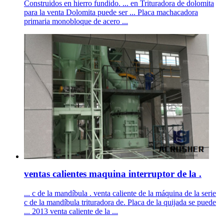
Construidos en hierro fundido. ... en Trituradora de dolomita
para la venta Dolomita puede ser ... Placa machacadora
primaria monobloque de acero ...
ventas calientes maquina interruptor de la .
... c de la mandíbula . venta caliente de la máquina de la serie
c de la mandíbula trituradora de. Placa de la quijada se puede
... 2013 venta caliente de la ...