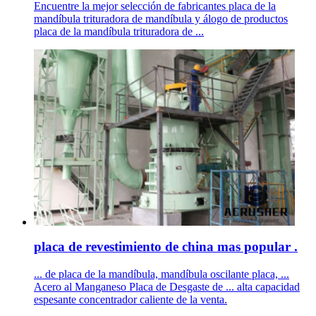
Encuentre la mejor selección de fabricantes placa de la
mandíbula trituradora de mandíbula y álogo de productos
placa de la mandíbula trituradora de ...
placa de revestimiento de china mas popular .
... de placa de la mandíbula, mandíbula oscilante placa, ...
Acero al Manganeso Placa de Desgaste de ... alta capacidad
espesante concentrador caliente de la venta.