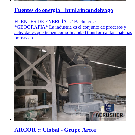
Fuentes de energía - html.rincondelvago
FUENTES DE ENERGÍA. 2ª Bachiller - C
*GEOGRAFIA* La industria es el conjunto de procesos y
actividades que tienen como finalidad transformar las materias
primas en ...
ARCOR :: Global - Grupo Arcor