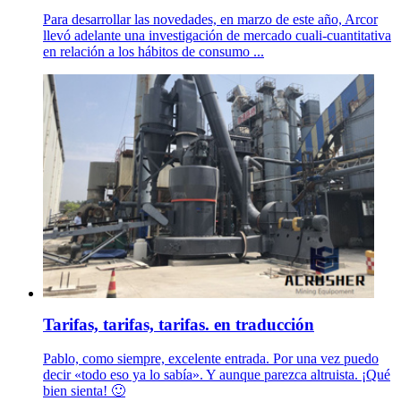
Para desarrollar las novedades, en marzo de este año, Arcor
llevó adelante una investigación de mercado cuali-cuantitativa
en relación a los hábitos de consumo ...
Tarifas, tarifas, tarifas. en traducción
Pablo, como siempre, excelente entrada. Por una vez puedo
decir «todo eso ya lo sabía». Y aunque parezca altruista. ¡Qué
bien sienta! 🙂