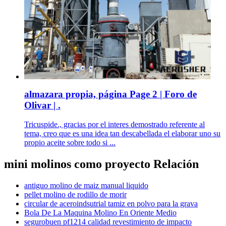
almazara propia, página Page 2 | Foro de
Olivar | .
Tricuspide., gracias por el interes demostrado referente al
tema, creo que es una idea tan descabellada el elaborar uno su
propio aceite sobre todo si ...
mini molinos como proyecto Relación
antiguo molino de maiz manual liquido
pellet molino de rodillo de morir
circular de aceroindsutrial tamiz en polvo para la grava
Bola De La Maquina Molino En Oriente Medio
segurobuen pf1214 calidad revestimiento de impacto