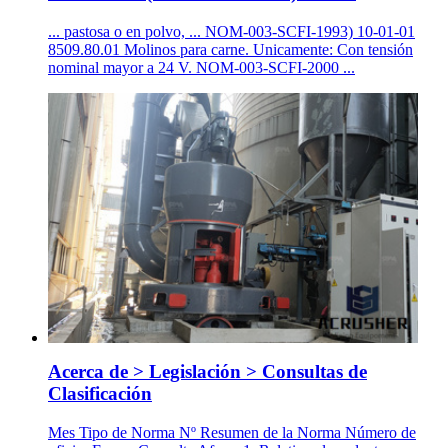
... pastosa o en polvo, ... NOM-003-SCFI-1993) 10-01-01
8509.80.01 Molinos para carne. Unicamente: Con tensión
nominal mayor a 24 V. NOM-003-SCFI-2000 ...
Acerca de > Legislación > Consultas de
Clasificación
Mes Tipo de Norma Nº Resumen de la Norma Número de