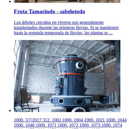
Fruta Tamarindo - sabelotodo
Los árboles crecidos en viveros son generalmente
trasplantados durante las primeras lluvias. Si se mantienen
hasta la segunda temporada de lluvias, las plantas se ...
1000. 3/7/2017 312. 1002 1000. 1004 1000. 1021 1000. 1044
1000. 1048 1000. 1071 1000. 1072 1000. 1073 1000. 1074