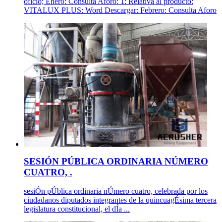
oficio; Enero: Consulta Aforo: 1: Relativa al producto:
VITALUX PLUS: Word Descargar: Febrero: Consulta Aforo
SESIÓN PÚBLICA ORDINARIA NÚMERO
CUATRO, .
sesiÓn pÚblica ordinaria nÚmero cuatro, celebrada por los
ciudadanos diputados integrantes de la quincuagÉsima tercera
legislatura constitucional, el dÍa ...