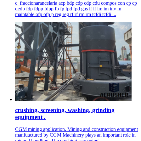
c_fraccionarancelaria acp bdp cdp cdp cdu compos con cp cp
dedp fdp fdpp fdpp fp fp fpd fpd gas if if im im inv m
maintable ofp ofp p reg reg rf rf rm rm tcfdi tcfdi ...
crushing, screening, washing, grinding
equipment .
CGM mining application. Mining and construction equipment
manfuactured by CGM Machinery plays an important role in
mineral handling. The crushing, screening, .