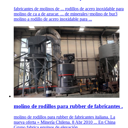
fabricantes de molinos de ... rodillos de acero inoxidable para
molino de ca a de azucar. ... de minerales>molino de bur3
molino a rodillo de acero inoxidable para ...
molino de rodillos para rubber de fabricantes .
molino de rodillos para rubber de fabricantes italiana. La
nueva oferta » Minería Chilena. 8 Abr 2010 ... En China
Grupo fabrica equipos de elevación ...