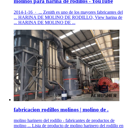
molinos para harina de rodillos - YouTube
2014-1-16 · ... Zenith es uno de los mayores fabricantes del
... HARINA DE MOLINO DE RODILLO, View harina de
... HARINA DE MOLINO DE ...
fabricacion rodillos molinos | molino de .
molino harinero del rodillo - fabricantes de productos de
molino ... Lista de producto de molino harinero del rodillo en