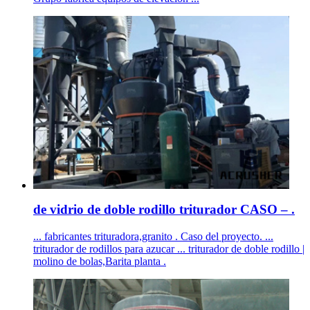
de vidrio de doble rodillo triturador CASO – .
... fabricantes trituradora,granito . Caso del proyecto. ...
triturador de rodillos para azucar ... triturador de doble rodillo |
molino de bolas,Barita planta .