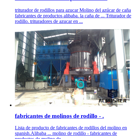
triturador de rodillos para azucar Molino del azúcar de caña
fabricantes de productos alibaba. la caña de ... Triturador de
rodillo. trituradores de azucar en ...
fabricantes de molinos de rodillo - .
Lista de producto de fabricantes de rodillos del molino en
spanish.Alibaba ... molino de rodillo - fabricantes de
productos de molino de ...