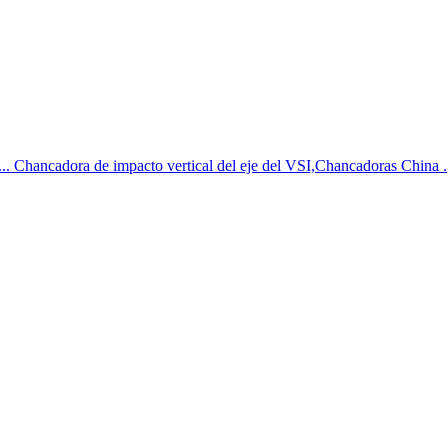
.. Chancadora de impacto vertical del eje del VSI,Chancadoras China .