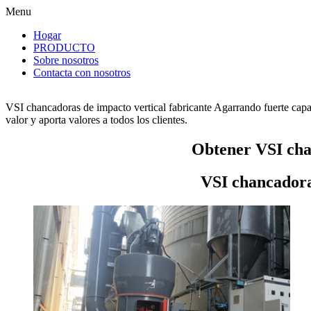
Menu
Hogar
PRODUCTO
Sobre nosotros
Contacta con nosotros
VSI chancadoras de impacto vertical fabricante Agarrando fuerte capa
valor y aporta valores a todos los clientes.
Obtener VSI cha
VSI chancadora