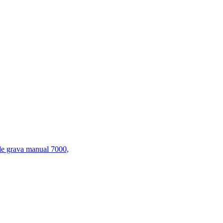
de grava manual 7000,