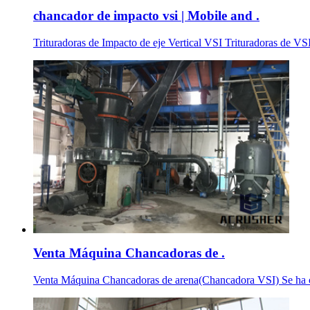
chancador de impacto vsi | Mobile and .
Trituradoras de Impacto de eje Vertical VSI Trituradoras de VSI
Venta Máquina Chancadoras de .
Venta Máquina Chancadoras de arena(Chancadora VSI) Se ha co