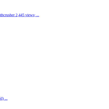
thcrusher 2,445 views; ...
) ...