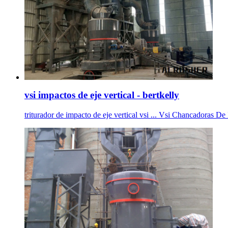
vsi impactos de eje vertical - bertkelly
triturador de impacto de eje vertical vsi ... Vsi Chancadoras D