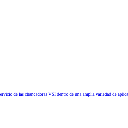
servicio de las chancadoras VSI dentro de una amplia variedad de aplicac