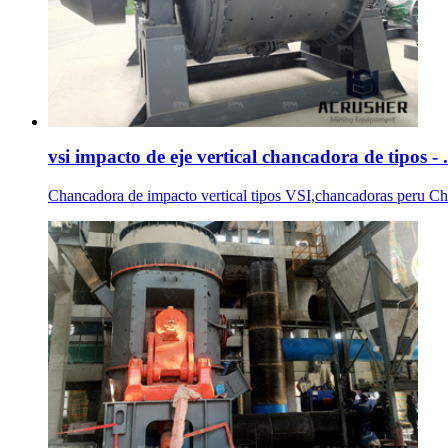
vsi impacto de eje vertical chancadora de tipos - .
Chancadora de impacto vertical tipos VSI,chancadoras peru Cha