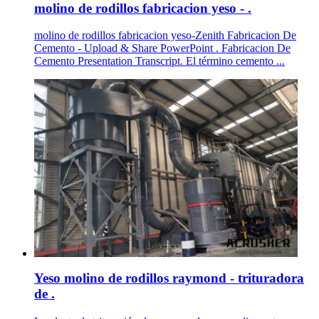
molino de rodillos fabricacion yeso - .
molino de rodillos fabricacion yeso-Zenith Fabricacion De
Cemento - Upload & Share PowerPoint . Fabricacion De
Cemento Presentation Transcript. El término cemento ...
Yeso molino de rodillos raymond - trituradora
de .