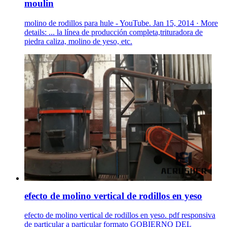
moulin
molino de rodillos para hule - YouTube. Jan 15, 2014 · More
details: ... la línea de producción completa,trituradora de
piedra caliza, molino de yeso, etc.
efecto de molino vertical de rodillos en yeso
efecto de molino vertical de rodillos en yeso. pdf responsiva
de particular a particular formato GOBIERNO DEL