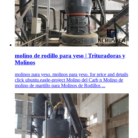
molino de rodillo para yeso | Trituradoras y
Molinos
molinos para yeso. molinos para yeso. for price and details
click ubuntu.eagle-project Molino del Carb n Molino de
molino de martillo para Molinos de Rodillos ...