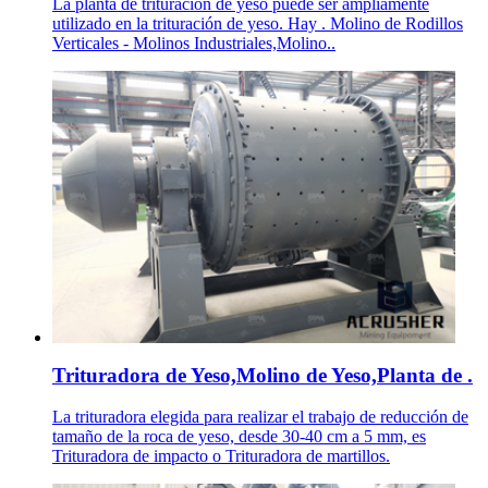
La planta de trituración de yeso puede ser ampliamente
utilizado en la trituración de yeso. Hay . Molino de Rodillos
Verticales - Molinos Industriales,Molino..
Trituradora de Yeso,Molino de Yeso,Planta de .
La trituradora elegida para realizar el trabajo de reducción de
tamaño de la roca de yeso, desde 30-40 cm a 5 mm, es
Trituradora de impacto o Trituradora de martillos.