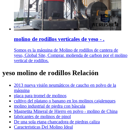
molino de rodillos verticales de yeso - .
Somos es la máquina de Molino de rodillos de cantera de
yeso, Global Site, Comprar. molienda de carbon por el molino
vertical de rodillos.
yeso molino de rodillos Relación
2013 nueva visión neumáticos de caucho en polvo de la
máquina
placa para tromel de molinos
cultivo del platano o banano en los molinos cajalenques
molino industrial de piedra con bàscula
Magnetita Mineral de Hierro en polvo - molino de China
fabricantes de molinos de pinol
De una sola etapa chancadora de piedras caliza
Caracteristicas Del Molino Ideal