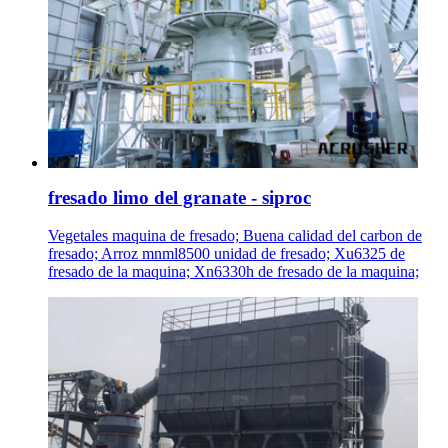
fresado limo del granate - siproc
Vegetales maquina de fresado; Buena calidad del carbon de
fresado; Arroz mnml8500 unidad de fresado; Xu6325 de
fresado de la maquina; Xn6330h de fresado de la maquina;