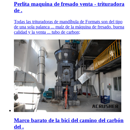
Perlita maquina de fresado venta - trituradora
de .
Todas las trituradoras de mandíbula de Formats son del tipo
de una sola palanca ... maíz de la máquina de fresado. buena
calidad y la venta ... tubo de carbon;
Marco barato de la bici del camino del carbón
del .