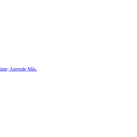
colate; Aprende Más.