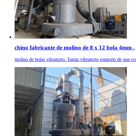
chino fabricante de molino de 8 x 12 bola 4mm .
molino de bolas vibratorio. Tamiz vibratorio rotatorio de que co