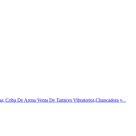
ina; Criba De Arena Venta De Tamices Vibratorios,Chancadora y. .