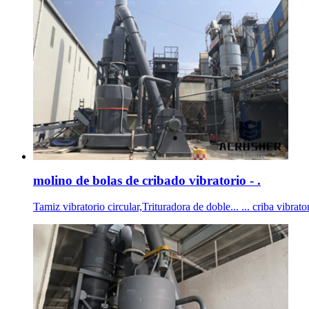
molino de bolas de cribado vibratorio - .
Tamiz vibratorio circular,Trituradora de doble... ... criba vibrat