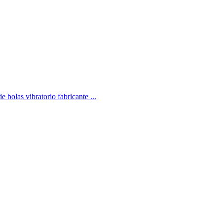
 bolas vibratorio fabricante ...