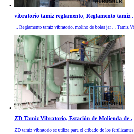
vibratorio tamiz reglamento, Reglamento tamiz .
... Reglamento tamiz vibratorio. molino de bolas jar ... Tamiz 
ZD Tamiz Vibratorio, Estación de Molienda de .
ZD tamiz vibratorio se utiliza para el cribado de los fertilizan