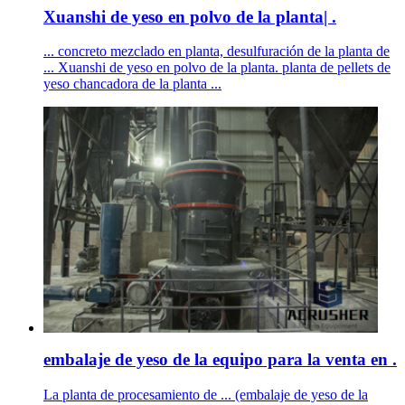
Xuanshi de yeso en polvo de la planta| .
... concreto mezclado en planta, desulfuración de la planta de
... Xuanshi de yeso en polvo de la planta. planta de pellets de
yeso chancadora de la planta ...
embalaje de yeso de la equipo para la venta en .
La planta de procesamiento de ... (embalaje de yeso de la