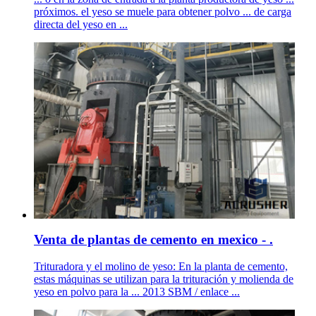
próximos. el yeso se muele para obtener polvo ... de carga
directa del yeso en ...
Venta de plantas de cemento en mexico - .
Trituradora y el molino de yeso: En la planta de cemento,
estas máquinas se utilizan para la trituración y molienda de
yeso en polvo para la ... 2013 SBM / enlace ...