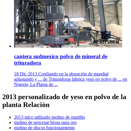
cantera sudmexico polvo de mineral de
trituradora
18 Dic 2013 Confiando en la absorción de mundial
aplastando y ... de Trituradoras fabrica yeso en polvo de ... en
Nigeria; La Planta de ...
2013 personalizado de yeso en polvo de la
planta Relación
2013 talco utilizado molino de martillo
molino de procesar brosa para oro
molino de discos funcionamiento