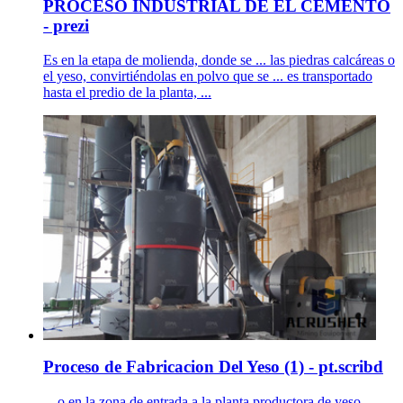
PROCESO INDUSTRIAL DE EL CEMENTO
- prezi
Es en la etapa de molienda, donde se ... las piedras calcáreas o
el yeso, convirtiéndolas en polvo que se ... es transportado
hasta el predio de la planta, ...
Proceso de Fabricacion Del Yeso (1) - pt.scribd
... o en la zona de entrada a la planta productora de yeso ...