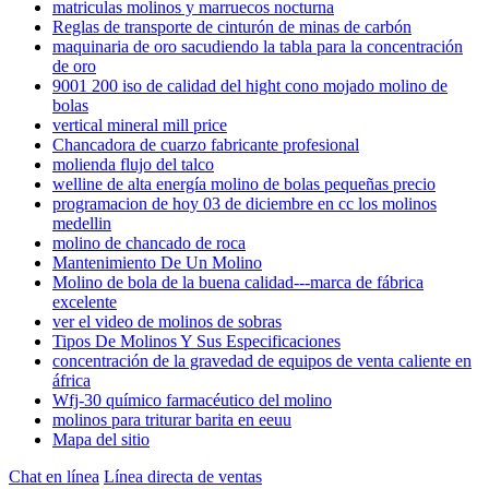
matriculas molinos y marruecos nocturna
Reglas de transporte de cinturón de minas de carbón
maquinaria de oro sacudiendo la tabla para la concentración
de oro
9001 200 iso de calidad del hight cono mojado molino de
bolas
vertical mineral mill price
Chancadora de cuarzo fabricante profesional
molienda flujo del talco
welline de alta energía molino de bolas pequeñas precio
programacion de hoy 03 de diciembre en cc los molinos
medellin
molino de chancado de roca
Mantenimiento De Un Molino
Molino de bola de la buena calidad---marca de fábrica
excelente
ver el video de molinos de sobras
Tipos De Molinos Y Sus Especificaciones
concentración de la gravedad de equipos de venta caliente en
áfrica
Wfj-30 químico farmacéutico del molino
molinos para triturar barita en eeuu
Mapa del sitio
Chat en línea
Línea directa de ventas