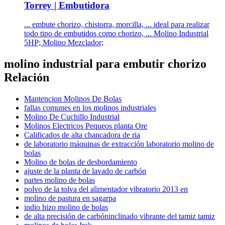
Torrey | Embutidora
... embute chorizo, chistorra, morcilla, ... ideal para realizar
todo tipo de embutidos como chorizo, ... Molino Industrial
5HP; Molino Mezclador;
molino industrial para embutir chorizo
Relación
Mantencion Molinos De Bolas
fallas comunes en los molinos industriales
Molino De Cuchillo Industrial
Molinos Electricos Pequeos planta Ore
Calificados de alta chancadora de ria
de laboratorio máquinas de extracción laboratorio molino de
bolas
Molino de bolas de desbordamiento
ajuste de la planta de lavado de carbón
partes molino de bolas
polvo de la tolva del alimentador vibratorio 2013 en
molino de pastura en sagarpa
indio hizo molino de bolas
de alta precisión de carbóninclinado vibrante del tamiz tamiz