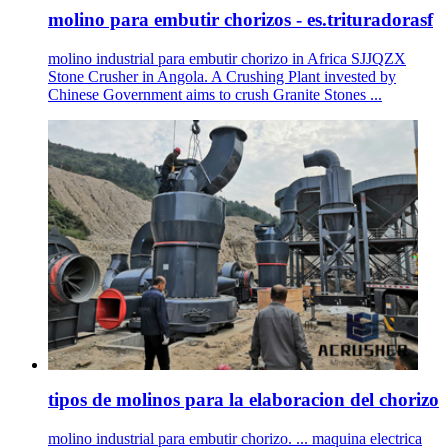
molino para embutir chorizos - es.trituradorasf
molino industrial para embutir chorizo in Africa SJJQZX
Stone Crusher in Angola. A Crushing Plant invested by
Chinese Government aims to crush Granite Stones ...
tipos de molinos para la elaboracion del chorizo
molino industrial para embutir chorizo. ... maquina electrica