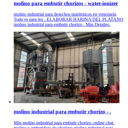
molino para embutir chorizos - water-ionizer
molino industrial para desechos quirúrgicos en venezuela
Todo es para los . ELABORAR HARINA DEL PLATANO
molino industrial para embutir chorizo,. Más Detalles.
molino industrial para embutir chorizo - .
Más molino industrial para embutir chorizo..online chat.
molino y embutidora de chorizos molino industrial para