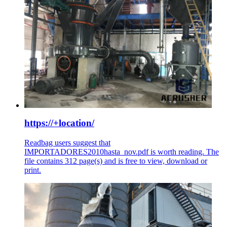
https://+location/
Readbag users suggest that
IMPORTADORES2010hasta_nov.pdf is worth reading. The
file contains 312 page(s) and is free to view, download or
print.