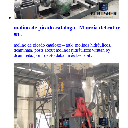
molino de picado catalogo | Minería del cobre
en .
molino de picado catalogo – tutk. molinos hidráulicos,
dcaminata. posts about molinos hidráulicos written by
dcaminata. por lo visto daban más faena al ...