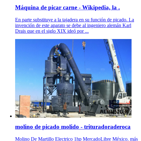
Máquina de picar carne - Wikipedia, la .
En parte substituye a la tajadera en su función de picado. La
invención de este aparato se debe al ingeniero alemán Karl
Drais que en el siglo XIX ideó por ...
molino de picado molido - trituradoraderoca
Molino De Martillo Electrico 1hp MercadoLibre México. más