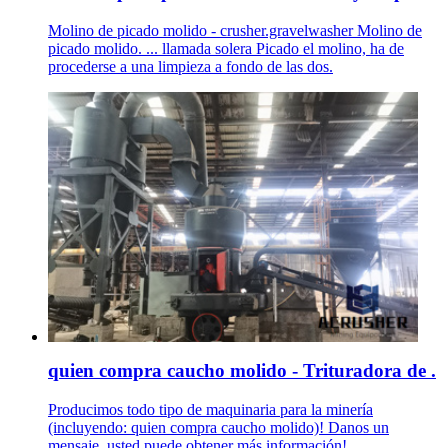
Molino de picado molido - crusher.gravelwasher Molino de
picado molido. ... llamada solera Picado el molino, ha de
procederse a una limpieza a fondo de las dos.
quien compra caucho molido - Trituradora de .
Producimos todo tipo de maquinaria para la minería
(incluyendo: quien compra caucho molido)! Danos un
mensaje, usted puede obtener más información!