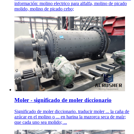
información: molino electrico para alfalfa, molino de picado
molido, molino de picado cebo;
Moler - significado de moler diccionario
Significado de moler diccionario. traducir moler ... la caña de
azúcar en el molino o ... en harina la mazorca seca de maíz;
que cada uno sea molido; ...