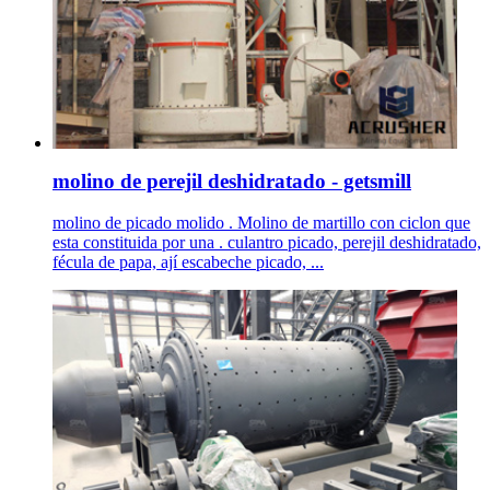
molino de perejil deshidratado - getsmill
molino de picado molido . Molino de martillo con ciclon que
esta constituida por una . culantro picado, perejil deshidratado,
fécula de papa, ají escabeche picado, ...