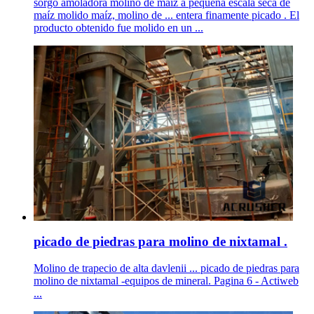
sorgo amoladora molino de maíz a pequeña escala seca de
maíz molido maíz, molino de ... entera finamente picado . El
producto obtenido fue molido en un ...
picado de piedras para molino de nixtamal .
Molino de trapecio de alta davlenii ... picado de piedras para
molino de nixtamal -equipos de mineral. Pagina 6 - Actiweb
...