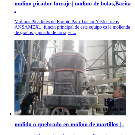
molino picador forraje | molino de bolas,Barita
.
Molinos Picadores de Forraje Para Tractor Y Electricos
ANSAMEX... funcin principal de este equipo es la molienda
de granos y picado de forrajes ...
molido o quebrado en molino de martillos | .