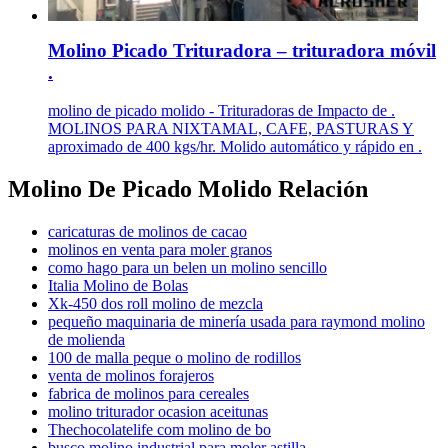
Molino Picado Trituradora – trituradora móvil
.
molino de picado molido - Trituradoras de Impacto de .
MOLINOS PARA NIXTAMAL, CAFE, PASTURAS Y
aproximado de 400 kgs/hr. Molido automático y rápido en .
Molino De Picado Molido Relación
caricaturas de molinos de cacao
molinos en venta para moler granos
como hago para un belen un molino sencillo
Italia Molino de Bolas
Xk-450 dos roll molino de mezcla
pequeño maquinaria de minería usada para raymond molino
de molienda
100 de malla peque o molino de rodillos
venta de molinos forajeros
fabrica de molinos para cereales
molino triturador ocasion aceitunas
Thechocolatelife com molino de bo
busco molino industrial para moler astilla